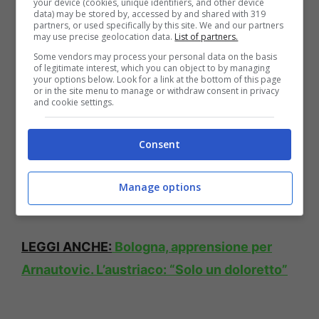
your device (cookies, unique identifiers, and other device
data) may be stored by, accessed by and shared with 319
partners, or used specifically by this site. We and our partners
may use precise geolocation data.
List of partners.
Some vendors may process your personal data on the basis
of legitimate interest, which you can object to by managing
your options below. Look for a link at the bottom of this page
or in the site menu to manage or withdraw consent in privacy
and cookie settings.
Consent
Manage options
LEGGI ANCHE:
Bologna, apprensione per
Arnautovic. L’austriaco: “Solo un doloretto”