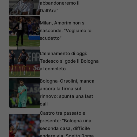
abbandoneremo il
Dall’Ara”
Milan, Amorim non si
nasconde: “Vogliamo lo
scudetto”
L’allenamento di oggi:
Tedesco si gode il Bologna
al completo
Bologna-Orsolini, manca
ancora la firma sul
rinnovo: spunta una last
call
Castro tra passato e
presente: “Bologna una
seconda casa, difficile
andare via. Scelto Roma