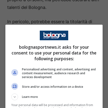
talenti del Bologna.
In pericolo, potrebbe essere la titolarità di
Schouten
, se Motta è intenzionato a
schierare
Medel
come vertice basso del
centrocampo.
bolognasportnews.it asks for your
consent to use your personal data for the
following purposes:
Le risposte vere, però, le darà solo il match
dello
Stadium
, contro la
Juventus
. Lì si
Personalised advertising and content, advertising and
content measurement, audience research and
capirà se e quale futuro avrà il nuovo assetto
services development
tattico del Bologna.
Store and/or access information on a device
GUARDA GLI HIGHLIGHTS DELLA
Learn more
PARTITELLA CONTRO LA PRIMAVERA
Your personal data will be processed and information from