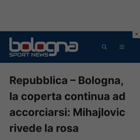
Vai
al
MENU
contenuto
Repubblica – Bologna,
la coperta continua ad
accorciarsi: Mihajlovic
rivede la rosa