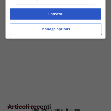
la convocazione in nazionale che lo ha visto
come spettatore per tutte e tre le partite
Consent
degli azzurri.
Manage options
Articoli recenti
Una rivoluzione all’insegna