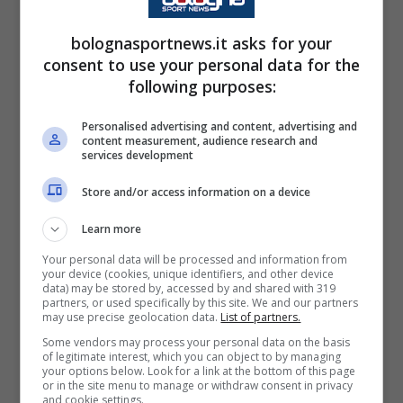
Non è il numero dei contagiati per
bolognasportnews.it asks for your
coronavirus a spaventare in casa
consent to use your personal data for the
following purposes:
Bologna bensì quello degli infortunati che
gravano, non solo ma sopratutto, sul reparto
Personalised advertising and content, advertising and
content measurement, audience research and
difensivo. La retroguardia rossoblù, che
services development
dovrà fare a meno anche di Stefano Denswil,
Store and/or access information on a device
non concede alternative a Sinisa Mihajlovic
Learn more
vista l'assenza di Medel e Mitchell Dijks. A
Your personal data will be processed and information from
centrocampo sono in ballottaggio Dominguez
your device (cookies, unique identifiers, and other device
data) may be stored by, accessed by and shared with 319
e Svanberg mentre in attacco a Orsolini, visto
partners, or used specifically by this site. We and our partners
may use precise geolocation data.
List of partners.
l'infortunio di Olsen, potrebbe essere data la
Some vendors may process your personal data on the basis
possibilità di cogliere la palla al balzo e
of legitimate interest, which you can object to by managing
your options below. Look for a link at the bottom of this page
rendersi protagonista contro il Sassuolo dopo
or in the site menu to manage or withdraw consent in privacy
and cookie settings.