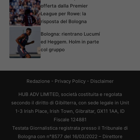
offerta dalla Premier
League per Rowe: la
risposta del Bologna
Bologna: rientrano Lucumí
ed Heggem. Holm in parte
col gruppo
Redazione
-
Privacy Policy
-
Disclaimer
HUB ADV LIMITED, società costituita e regolata
secondo il diritto di Gibilterra, con sede legale in Unit
1-3 Irish Place, Irish Town, Gibraltar, GX11 1AA, ID
Fiscale 124881
Testata Giornalistica registrata presso il Tribunale di
Bologna con n°8577 del 16/03/2022 – Direttore