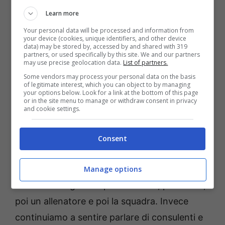
abbiamo colto che si stava disperdendo
Learn more
qualcosa: noi vogliamo dei fatti, dovevano
Your personal data will be processed and information from
your device (cookies, unique identifiers, and other device
essere completati già il 15, ma qui pare che ci
data) may be stored by, accessed by and shared with 319
partners, or used specifically by this site. We and our partners
siano due deadline, aspettiamo la seconda.”
may use precise geolocation data.
List of partners.
Some vendors may process your personal data on the basis
of legitimate interest, which you can object to by managing
“Le critiche al nostro messaggio? Saranno
your options below. Look for a link at the bottom of this page
or in the site menu to manage or withdraw consent in privacy
amici degli amici, una claque di quella persona
and cookie settings.
che era andata a Firenze.
Il possibile ritorno di Boniciolli? Aveva scritto
Consent
un libro “Sono tornato”, ora diventerà “Sono
ri-ritornato”. Ma la Fortitudo andrebbe
Manage options
costruita scegliendo prima un GM, poi un DS,
poi un allenatore e poi la squadra. Invece
continuiamo a sentire parlare di consulenti e