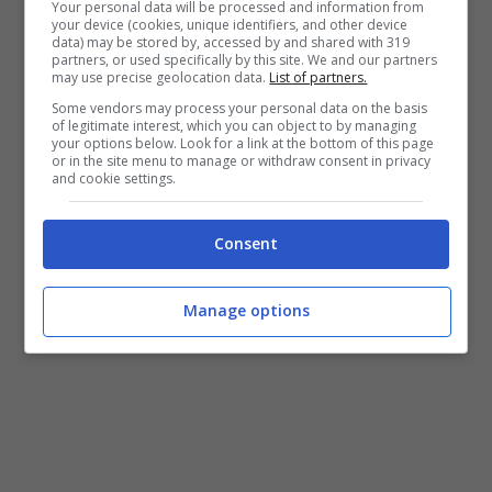
Your personal data will be processed and information from
your device (cookies, unique identifiers, and other device
data) may be stored by, accessed by and shared with 319
partners, or used specifically by this site. We and our partners
may use precise geolocation data.
List of partners.
Some vendors may process your personal data on the basis
of legitimate interest, which you can object to by managing
LEGGI ANCHE
:
Ramagli: “Mai avuto dubbi su
your options below. Look for a link at the bottom of this page
or in the site menu to manage or withdraw consent in privacy
Pajola. Ora la Virtus sta meglio di Milano.
and cookie settings.
Dalmonte è una garanzia”
Consent
Manage options