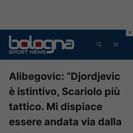
Vai
al
MENU
contenuto
Alibegovic: “Djordjevic
è istintivo, Scariolo più
tattico. Mi dispiace
essere andata via dalla