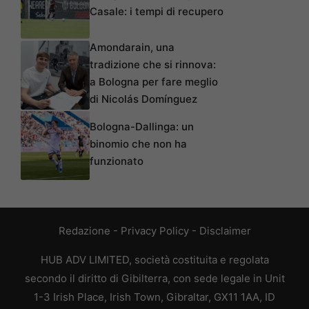
Casale: i tempi di recupero
Amondarain, una
tradizione che si rinnova:
a Bologna per fare meglio
di Nicolás Domínguez
Bologna-Dallinga: un
binomio che non ha
funzionato
Redazione
-
Privacy Policy
-
Disclaimer
HUB ADV LIMITED, società costituita e regolata
secondo il diritto di Gibilterra, con sede legale in Unit
1-3 Irish Place, Irish Town, Gibraltar, GX11 1AA, ID