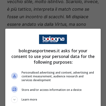
vecchio stile, molto istintivo. Scariolo, invece,
è più tattico, interpreta il match come se
fosse un incontro di scacchi. Mi dispiace
essere andato via dalla Virtus, ma sono
comunque contento per la mia nuova
esperienza. Guardo quasi tutte le sfide dei
bianconeri, spero possano vincere lo
bolognasportnews.it asks for your
scudetto quest’anno. Certamente la
consent to use your personal data for the
following purposes:
Segafredo sta crescendo di giorno in giorno
”.
Personalised advertising and content, advertising and
content measurement, audience research and
services development
Store and/or access information on a device
Learn more