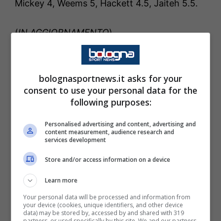
Mickey 4, Weems 5, Hackett 4.5, Jaiteh 5.5.
(
IN AGGIORNAMENTO
)
bolognasportnews.it asks for your
consent to use your personal data for the
following purposes:
Personalised advertising and content, advertising and
content measurement, audience research and
services development
Store and/or access information on a device
Learn more
LEGGI ANCHE
:
Scariolo: “Non abbiamo avuto
Your personal data will be processed and information from
la condizione fisica e le energie per vincere.
your device (cookies, unique identifiers, and other device
data) may be stored by, accessed by and shared with 319
Ad oggi ci sono tanti giocatori che non hanno
partners, or used specifically by this site. We and our partners