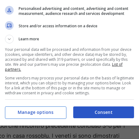
Personalised advertising and content, advertising and content
measurement, audience research and services development
Store and/or access information on a device
Learn more
Your personal data will be processed and information from your device
(cookies, unique identifiers, and other device data) may be stored by,
accessed by and shared with 319 partners, or used specifically by this
site. We and our partners may use precise geolocation data.
List of
volo Bologna che nelle prossime giornate si
partners.
uciali per la salvezza. Si comincia domani con
Some vendors may process your personal data on the basis of legitimate
interest, which you can object to by managing your options below. Look
o al PalaDozza contro
San Donà di Piave
alle ore
for a link at the bottom of this page or in the site menu to manage or
withdraw consent in privacy and cookie settings.
Manage options
Consent
a una possibilità di dimostrare ancora le
poi che l’incontro precedente concluso 3-0 per i
 in casa rossoblu. I veneti si sono dimostrati