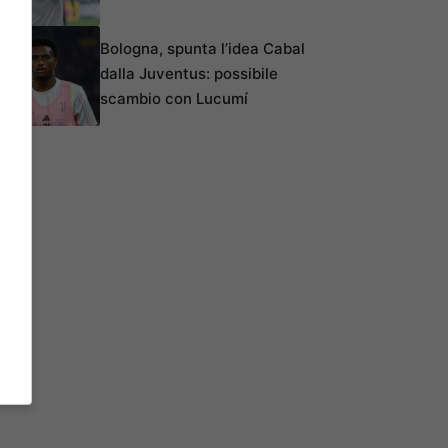
Bologna, spunta l’idea Cabal
dalla Juventus: possibile
scambio con Lucumí