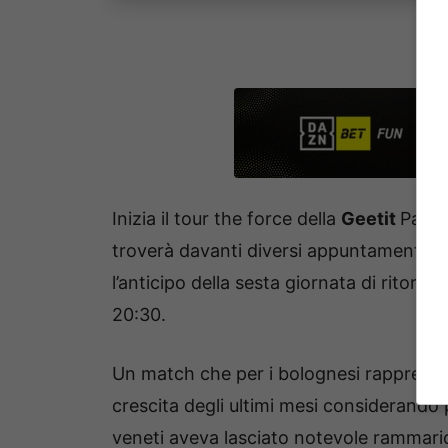
Inizia il tour the force della
Geetit
Palla
troverà davanti diversi appuntamenti cr
l’anticipo della sesta giornata di ritorn
20:30.
Un match che per i bolognesi rappresent
crescita degli ultimi mesi considerando 
veneti aveva lasciato notevole rammarico