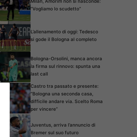
Milan, Amorim non si nasconde:
“Vogliamo lo scudetto”
L’allenamento di oggi: Tedesco
si gode il Bologna al completo
Bologna-Orsolini, manca ancora
la firma sul rinnovo: spunta una
last call
Castro tra passato e presente:
“Bologna una seconda casa,
difficile andare via. Scelto Roma
per vincere”
Juventus, arriva l’annuncio di
Bremer sul suo futuro