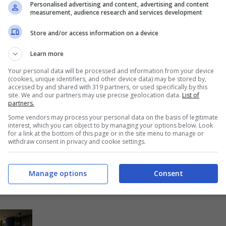
Personalised advertising and content, advertising and content
measurement, audience research and services development
Store and/or access information on a device
Learn more
Your personal data will be processed and information from your device
(cookies, unique identifiers, and other device data) may be stored by,
accessed by and shared with 319 partners, or used specifically by this
cina del Villaggio del Fanciullo in via
site. We and our partners may use precise geolocation data.
List of
partners.
dale Sant'Orsola, si è trasformata in un set per
Some vendors may process your personal data on the basis of legitimate
e. Da lunedì 6 luglio la piscina, oramai
interest, which you can object to by managing your options below. Look
for a link at the bottom of this page or in the site menu to manage or
onante sarà nuovamente a disposizione dei
withdraw consent in privacy and cookie settings.
osì come continueranno fino all'inizio della
i 13 anni. Per informazioni
Manage options
Consent
ontattare la segreteria al numero 051.5877764.