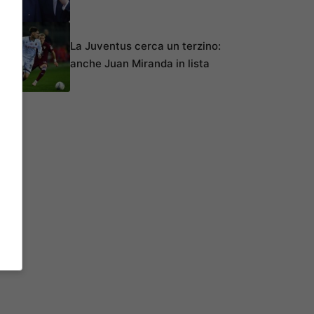
La Juventus cerca un terzino:
anche Juan Miranda in lista