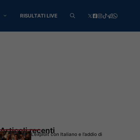
RISULTATI LIVE
Articoli recenti
L’exploit con Italiano e l’addio di