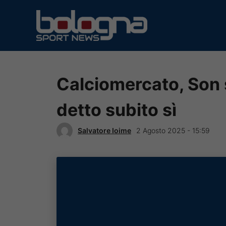
Vai
al
contenuto
Calciomercato, Son s
detto subito sì
Salvatore Ioime
2 Agosto 2025 - 15:59