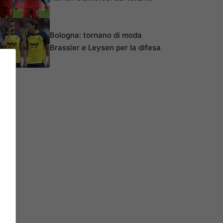
Bologna: tornano di moda
Brassier e Leysen per la difesa