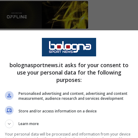
on, potrebbe sbarcare subito in Italia. Una
a svolta dalla Premier
bolognasportnews.it asks for your consent to
re senza sosta per innalzare il tasso tecnico
use your personal data for the following
a per ammirare subito in Italia il talento Son,
purposes:
allenatore ha dato già l’ok per il suo
Personalised advertising and content, advertising and content
mier
.
measurement, audience research and services development
Store and/or access information on a device
Learn more
Your personal data will be processed and information from your device
egno nuovi innesti di caratura internazionale
.