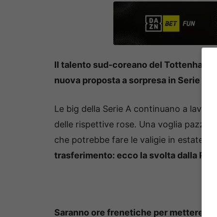
Il talento sud-coreano del Tottenham, S
nuova proposta a sorpresa in Serie A: l
Le big della Serie A continuano a lavora
delle rispettive rose. Una voglia pazzesc
che potrebbe fare le valigie in estate.
L’
trasferimento: ecco la svolta dalla Pre
Saranno ore frenetiche per mettere a s