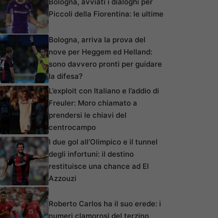
Bologna, avviati i dialoghi per
Piccoli della Fiorentina: le ultime
Bologna, arriva la prova del
nove per Heggem ed Helland:
sono davvero pronti per guidare
la difesa?
L’exploit con Italiano e l’addio di
Freuler: Moro chiamato a
prendersi le chiavi del
centrocampo
I due gol all’Olimpico e il tunnel
degli infortuni: il destino
restituisce una chance ad El
Azzouzi
Roberto Carlos ha il suo erede: i
numeri clamorosi del terzino