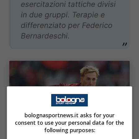
esercitazioni tattiche divisi
in due gruppi. Terapie e
differenziato per Federico
Bernardeschi.
bolognasportnews.it asks for your
consent to use your personal data for the
Bologna, il comunicato ufficiale dei rossoblù sulle
following purposes:
condizioni di Bernardeschi. Bolognasportnews (Photo
by Vaughn Ridley/Getty Images Via One Football)