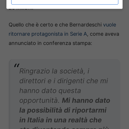
20 milioni.
Quello che è certo e che Bernardeschi
vuole
ritornare protagonista in Serie A
, come aveva
annunciato in conferenza stampa:
Ringrazio la società, i
direttori e i dirigenti che mi
hanno dato questa
opportunità.
Mi hanno dato
la possibilità di riportarmi
in Italia in una realtà che