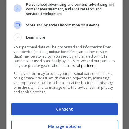
Personalised advertising and content, advertising and
content measurement, audience research and
Bologna, la tanta voglia di
services development
Bernardeschi di rientrare
Store and/or access information on a device
L’ala italiana molto probabilmente potrebbe
Learn more
rientrare a ridosso della prima giornata, un
Your personal data will be processed and information from
your device (cookies, unique identifiers, and other device
vero e proprio sospiro di sollievo rispetto alle
data) may be stored by, accessed by and shared with 319
partners, or used specifically by this site. We and our partners
voci iniziali che temevano una rottura del
may use precise geolocation data.
List of partners.
crociato e un conseguente stop di almeno sei
Some vendors may process your personal data on the basis
of legitimate interest, which you can object to by managing
mesi. La prognosi parla di almeno tre
your options below. Look for a link at the bottom of this page
or in the site menu to manage or withdraw consent in privacy
settimane di stop, un avvenimento che
and cookie settings.
comunque ha portato Sartori e Di Vaio a
ritornare sui talenti brasiliani Kevin e Wesley. Il
Consent
primo ha una valutazione di almeno 30
Manage options
milioni, mentre il secondo ha una richiesta sui