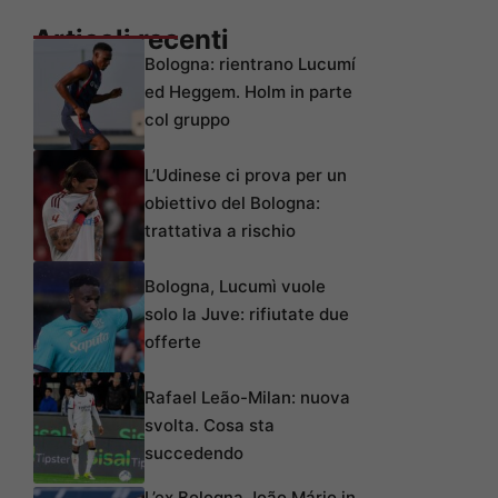
Articoli recenti
Bologna: rientrano Lucumí
ed Heggem. Holm in parte
col gruppo
L’Udinese ci prova per un
obiettivo del Bologna:
trattativa a rischio
Bologna, Lucumì vuole
solo la Juve: rifiutate due
offerte
Rafael Leão-Milan: nuova
svolta. Cosa sta
succedendo
L’ex Bologna João Mário in