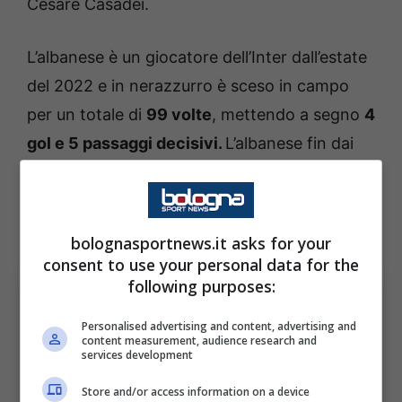
Cesare Casadei.
L’albanese è un giocatore dell’Inter dall’estate
del 2022 e in nerazzurro è sceso in campo
per un totale di
99 volte
, mettendo a segno
4
gol e 5 passaggi decisivi.
L’albanese fin dai
tempi dell’Empoli ha l’etichetta di giovane
predestinato e vuole trovare una realtà in cui
essere un pilastro indispensabile.
bolognasportnews.it asks for your
consent to use your personal data for the
following purposes:
Personalised advertising and content, advertising and
content measurement, audience research and
services development
Store and/or access information on a device