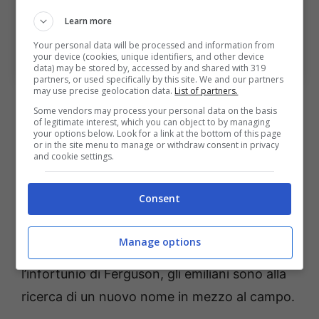
Learn more
Bologna, spunta l’interesse del Torino di Baroni per
l’obiettivo di mercato (Photo by Marco Rosi – SS
Your personal data will be processed and information from
Lazio/Getty Images Via OneFootball). Bologna Sport
your device (cookies, unique identifiers, and other device
News
data) may be stored by, accessed by and shared with 319
partners, or used specifically by this site. We and our partners
may use precise geolocation data.
List of partners.
Gli svantaggi e i vantaggi del
Some vendors may process your personal data on the basis
possibile
acquisto di Asllani
of legitimate interest, which you can object to by managing
your options below. Look for a link at the bottom of this page
or in the site menu to manage or withdraw consent in privacy
and cookie settings.
Secondo Gianluca di Marzio, il Torino sarebbe
molto forte su
Asllani,
giocatore che è
Consent
sempre piaciuto a Casteldebole.
Proprio per
questo, il Bologna potrebbe preparare un
Manage options
nuovo assalto al giocatore. Soprattutto dopo
l’infortunio di Ferguson, gli emiliani sono alla
ricerca di un nuovo nome in mezzo al campo.