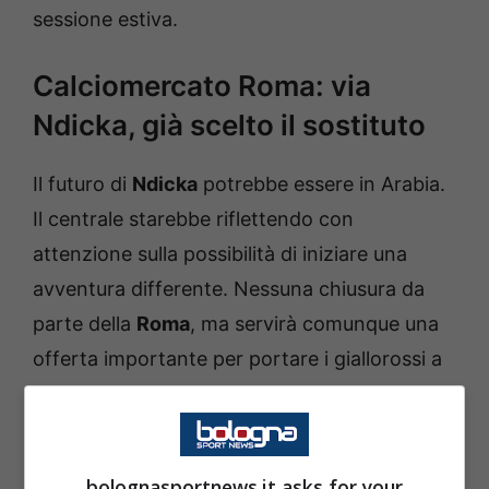
sessione estiva.
Calciomercato Roma: via
Ndicka, già scelto il sostituto
Il futuro di
Ndicka
potrebbe essere in Arabia.
Il centrale starebbe riflettendo con
attenzione sulla possibilità di iniziare una
avventura differente. Nessuna chiusura da
parte della
Roma
, ma servirà comunque una
offerta importante per portare i giallorossi a
lasciar partire il proprio difensore.
Per la sostituzione sono diversi i nomi valutati
bolognasportnews.it asks for your