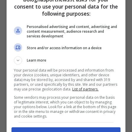
dalla
Roma
e attenzione al profilo di Renato
consent to use your personal data for the
Veiga. Il portoghese non rientra più nei piani
following purposes:
del
Chelsea
e rappresenta una occasione di
Personalised advertising and content, advertising and
calciomercato
importante per i giallorossi. Il
content measurement, audience research and
services development
tesoretto
destinato ad arrivare dalla cessione
di
Ndicka
potrebbe essere decisivo in questa
Store and/or access information on a device
trattativa visto che il Blues puntano a cedere
Learn more
l’ex Juventus a titolo definitivo e la cifra si
Your personal data will be processed and information from
your device (cookies, unique identifiers, and other device
aggira intorno ai 20-30 milioni. Per il
data) may be stored by, accessed by and shared with 319
partners, or used specifically by this site. We and our partners
momento non c’è una trattativa concreta fra
may use precise geolocation data.
List of partners.
le parti anche perché l’ivoriano deve essere
Some vendors may process your personal data on the basis
of legitimate interest, which you can object to by managing
ancora ceduto. Ma una volta sbloccata
your options below. Look for a link at the bottom of this page
or in the site menu to manage or withdraw consent in privacy
l’operazione in uscita, Veiga potrebbe
and cookie settings.
diventare un obiettivo dei capitolini.