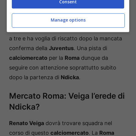
Consent
Veiga
, finito nel mirino di diverse big,
potrebbe essere il calciatore giusto per
Manage options
Gasperini
. È abituato a giocare in una difesa
a tre e ha voglia di riscatto dopo la mancata
conferma della
Juventus
. Una pista di
calciomercato
per la
Roma
dunque da
seguire con attenzione soprattutto subito
dopo la partenza di
Ndicka
.
Mercato Roma: Veiga l’erede di
Ndicka?
Renato Veiga
dovrà trovare squadra nel
corso di questo
calciomercato
. La
Roma