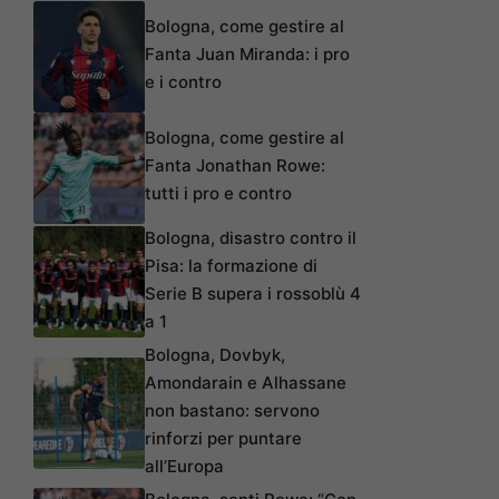
Bologna, come gestire al
Fanta Juan Miranda: i pro
e i contro
Bologna, come gestire al
Fanta Jonathan Rowe:
tutti i pro e contro
Bologna, disastro contro il
Pisa: la formazione di
Serie B supera i rossoblù 4
a 1
Bologna, Dovbyk,
Amondarain e Alhassane
non bastano: servono
rinforzi per puntare
all’Europa