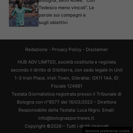
Bologna, senti Rowe: “Con
Tedesco meno vincoli”. Le
parole sui compagni e
sugli obiettivi
Redazione
-
Privacy Policy
-
Disclaimer
HUB ADV LIMITED, società costituita e regolata
secondo il diritto di Gibilterra, con sede legale in Unit
1-3 Irish Place, Irish Town, Gibraltar, GX11 1AA, ID
Fiscale 124881
Testata Giornalistica registrata presso il Tribunale di
Bologna con n°8577 del 16/03/2022 – Direttore
Responsabile della Testata: Luca Nigro. Email:
info@bolognasportnews.it.
Copyright ©2026 – Tutti i diritti riservati
Gestione preferenze cookie