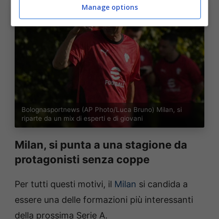
Manage options
Bolognasportnews (AP Photo/Luca Bruno) Milan, si
riparte da un mix di esperti e di giovani
Milan, si punta a una stagione da
protagonisti senza coppe
Per tutti questi motivi, il
Milan
si candida a
essere una delle formazioni più interessanti
della prossima Serie A.