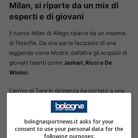
Milan, si riparte da un mix di
esperti e di giovani
Il nuovo Milan di Allegri riparte da un insieme
di filosofie. Da una parte l’acquisto di una
leggenda come Modric dall’altra gli acquisti di
giovani talenti come
Jashari, Ricci e De
Winter.
L’arrivo di Tare in dirigenza ha portato a una
vera e propria rivoluzione, aiutato sia dalle
disponibilità economiche della proprietà e
dalle vendite dei vari
Hernandez e Reijnders.
bolognasportnews.it asks for your
consent to use your personal data for the
following purposes: