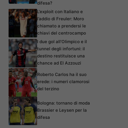
difesa?
L’exploit con Italiano e
l’addio di Freuler: Moro
chiamato a prendersi le
chiavi del centrocampo
I due gol all’Olimpico e il
tunnel degli infortuni: il
destino restituisce una
chance ad El Azzouzi
Roberto Carlos ha il suo
erede: i numeri clamorosi
del terzino
Bologna: tornano di moda
Brassier e Leysen per la
difesa