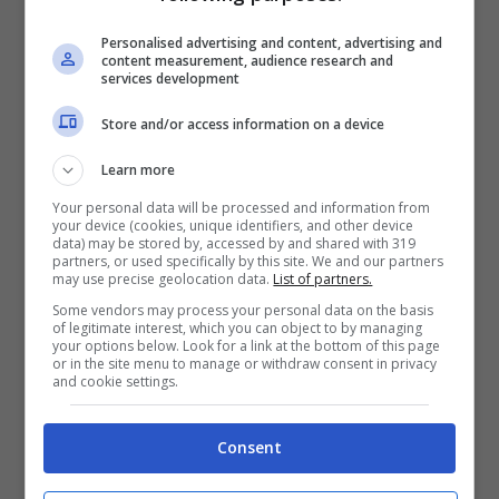
Il modulo scelto nelle prime uscite è quel 3-5-
2 che ormai Allegri ha utilizzato tanto nelle
Personalised advertising and content, advertising and
content measurement, audience research and
sue ultime gare alla Juventus.
services development
Store and/or access information on a device
Un sistema di gioco dove mette i vari
Pulisic
Learn more
e Leao
come veri e proprio centrocampisti,
aiutati da degli esterni che fanno tanta fase
Your personal data will be processed and information from
your device (cookies, unique identifiers, and other device
difensiva e offensiva.
data) may be stored by, accessed by and shared with 319
partners, or used specifically by this site. We and our partners
may use precise geolocation data.
List of partners.
Rimane ancora l’incognita dell’attacco con
Some vendors may process your personal data on the basis
of legitimate interest, which you can object to by managing
Gimenez destinato a fare la riserva della
your options below. Look for a link at the bottom of this page
or in the site menu to manage or withdraw consent in privacy
nuova punta. I nomi più caldi sono quelli di
and cookie settings.
Hojlund e di Dusan Vlahovic (calciatore
Consent
allenato in passato da Allegri).