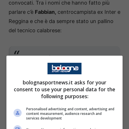
convocati. Tra i nomi che hanno fatto più
parlare c’è
Fabbian,
centrocampista ex Inter e
Reggina e che è da sempre stato un pallino
del tecnico calabrese:
Fabbian è molto simile a
Frattesi, ha fisicità e si
inserisce bene. Esposito è
bolognasportnews.it asks for your
indiscutibile per età e
consent to use your personal data for the
following purposes:
tecnica. Noi li vediamo i
giovani, anche Leoni che ha
Personalised advertising and content, advertising and
content measurement, audience research and
grande personalità.
services development