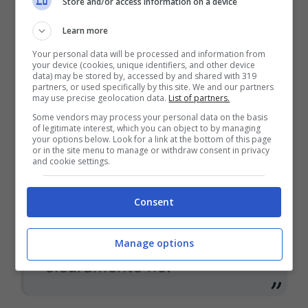
Store and/or access information on a device
Learn more
Gattuso poi ha parlato delle emozioni del
Your personal data will be processed and information from
debutto in nazionale:
your device (cookies, unique identifiers, and other device
data) may be stored by, accessed by and shared with 319
partners, or used specifically by this site. We and our partners
may use precise geolocation data.
List of partners.
Some vendors may process your personal data on the basis
Sono carico a molla. Lo ero
of legitimate interest, which you can object to by managing
your options below. Look for a link at the bottom of this page
dal primo giorno, sento
or in the site menu to manage or withdraw consent in privacy
and cookie settings.
anche la responsabilità
perché ho vestito questa
Consent
maglia. Le somme le
tireremo alla fine, ma paura
Manage options
sicuramente no.