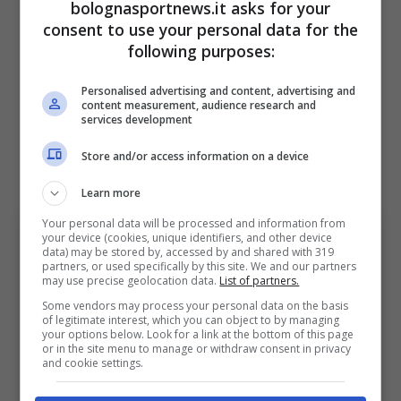
l’affare in Serie A
bolognasportnews.it asks for your
consent to use your personal data for the
following purposes:
Tutto può cambiare nei prossimi giorni per
arrivare così alla nuova destinazione tanto
Personalised advertising and content, advertising and
content measurement, audience research and
ambita. Sorloth è voglioso di una nuova sfida:
services development
l’attaccante norvegese è pronto per iniziare
Store and/or access information on a device
alla grande il nuovo percorso alternativo
.
Learn more
Your personal data will be processed and information from
your device (cookies, unique identifiers, and other device
data) may be stored by, accessed by and shared with 319
partners, or used specifically by this site. We and our partners
may use precise geolocation data.
List of partners.
Some vendors may process your personal data on the basis
of legitimate interest, which you can object to by managing
your options below. Look for a link at the bottom of this page
or in the site menu to manage or withdraw consent in privacy
and cookie settings.