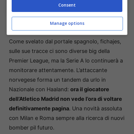
Calciomercato, nuova occasione in Serie A per Sorloth:
Consent
l’affare – Ansa – bolognasportnews.it
Manage options
Come svelato dal portale spagnolo, fichajes,
sulle sue tracce ci sono diverse big della
Premier League, ma la Serie A lo continuerà a
monitorare attentamente. L’attaccante
norvegese forma un tandem da urlo in
Nazionale con Haaland:
ora il giocatore
dell’Atletico Madrid non vede l’ora di voltare
definitivamente pagina
. Una novità assoluta
con Milan e Roma sempre alla ricerca di nuovi
bomber pil futuro.