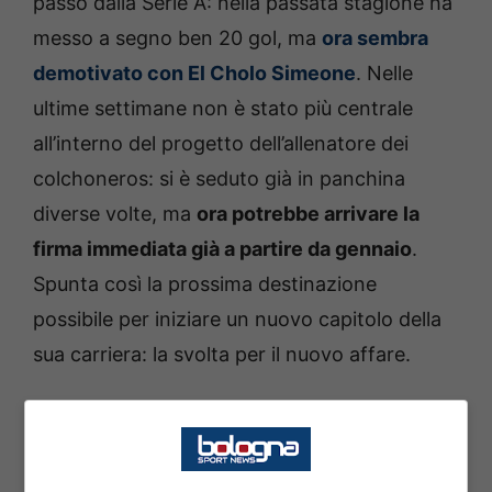
passo dalla Serie A: nella passata stagione ha
messo a segno ben 20 gol, ma
ora sembra
demotivato con El Cholo Simeone
. Nelle
ultime settimane non è stato più centrale
all’interno del progetto dell’allenatore dei
colchoneros: si è seduto già in panchina
diverse volte, ma
ora potrebbe arrivare la
firma immediata già a partire da gennaio
.
Spunta così la prossima destinazione
possibile per iniziare un nuovo capitolo della
sua carriera: la svolta per il nuovo affare.
Calciomercato, nuova
occasione per Sorloth: spunta