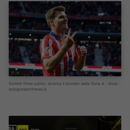
Sorloth firma subito: diventa il bomber della Serie A - Ansa -
bolognasportnews.it