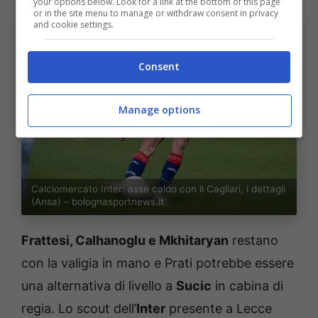
your options below. Look for a link at the bottom of this page
or in the site menu to manage or withdraw consent in privacy
and cookie settings.
Consent
Manage options
Calciomercato Inter: asse caldo con il Cagliari, i dettagli
(Ansa) – bolognasportnews.it
Frattesi, Calhanoglu e Mkhitaryan
restano
con la valigia in mano e Prati potrebbe essere
una alternativa di livello a
Sucic
in cabina di
regia. Lo scout dell’
Inter
presente a Lecce