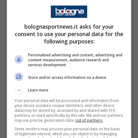
compiere il percorso inverso e andare a
vestire la maglia nerazzurra fra gennaio e
giugno.
bolognasportnews.it asks for your
consent to use your personal data for the
Il nome in cima alla lista è sicuramente quello
following purposes:
di
Caprile
. Il portiere piace molto all’I
nter
in
Personalised advertising and content, advertising and
caso di addio a Sommer e resta una pista da
content measurement, audience research and
services development
attenzionare. Ma anche il profilo di Prati
Store and/or access information on a device
presto potrebbe essere vagliato dal club di
viale della Liberazione. Il classe 2003 sta
Learn more
dimostrando le sue qualità e un tentativo dei
Your personal data will be processed and information from
your device (cookies, unique identifiers, and other device
nerazzurri non è da escludere anche perché a
data) may be stored by, accessed by and shared with 319
partners, or used specifically by this site. We and our partners
centrocampo entro il
calciomercato
estivo ci
may use precise geolocation data.
List of partners.
sarà una sorta di rivoluzione.
Some vendors may process your personal data on the basis
of legitimate interest, which you can object to by managing