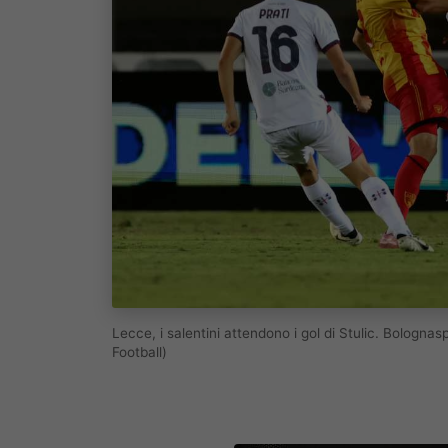
Lecce, i salentini attendono i gol di Stulic. Bolog
Football)