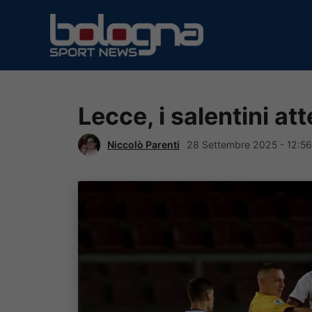
Vai
al
contenuto
Lecce, i salentini att
Niccolò Parenti
28 Settembre 2025 - 12:56