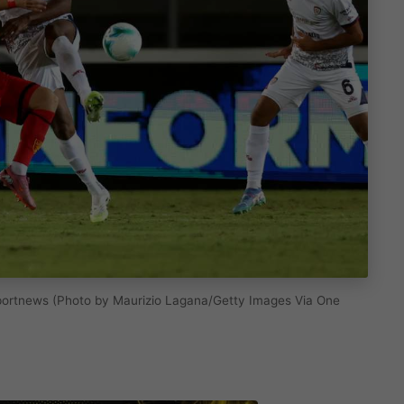
nasportnews (Photo by Maurizio Lagana/Getty Images Via One