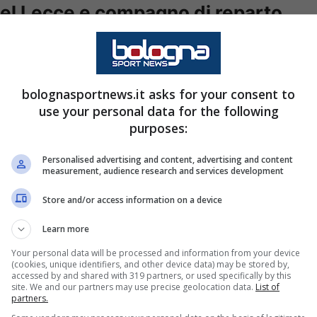
del Lecce e compagno di reparto
1, cresciuto nel vivaio del Partizan Belgrado.
bolognasportnews.it asks for your consent to
assato allo
Charleroi
, dove è riuscito a rendersi
use your personal data for the following
olarità tra prima squadra e riserve. Il
purposes:
te con il suo metro e ottantotto capace di
Personalised advertising and content, advertising and content
nalizzando bene in area: caratteristiche che
measurement, audience research and services development
Store and/or access information on a device
Learn more
e avanti giovani di campionati inferiori,
’ex Casarano conosce molto bene e dove in
Your personal data will be processed and information from your device
(cookies, unique identifiers, and other device data) may be stored by,
accessed by and shared with 319 partners, or used specifically by this
site. We and our partners may use precise geolocation data.
List of
partners.