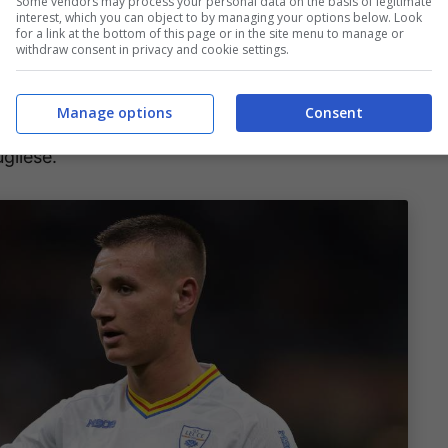
torno ai
5-6 milioni di euro
per il cartellino,
Some vendors may process your personal data on the basis of legitimate
interest, which you can object to by managing your options below. Look
tali. Il più grande rischio è la differenza tecnica
for a link at the bottom of this page or in the site menu to manage or
withdraw consent in privacy and cookie settings.
Manage options
Consent
 quota gol e si sta lottando il posto con
gliese.