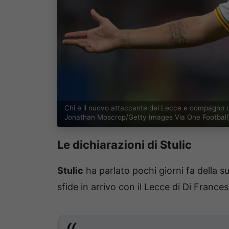
Chi è il nuovo attaccante del Lecce e compagno 
Jonathan Moscrop/Getty Images Via One Football
Le dichiarazioni di Stulic
Stulic
ha parlato pochi giorni fa della su
sfide in arrivo con il Lecce di Di France