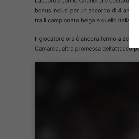
L’accordo con lo Charleroi è costato in
bonus inclusi per un accordo di 4 anni to
tra il campionato belga e quello italiano.
Il giocatore ora è ancora fermo a zero in
Camarda, altra promessa dell’attacco pu