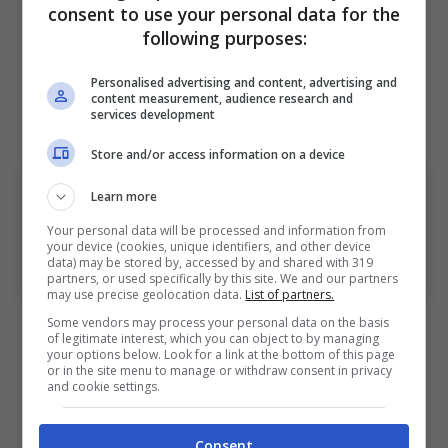
consent to use your personal data for the
following purposes:
Personalised advertising and content, advertising and
content measurement, audience research and
services development
Store and/or access information on a device
Bologna-Pisa, le scelte dal primo minuto dei
Learn more
due club. Bolognasportnews (Photo by
Your personal data will be processed and information from
Gabriele Maltinti/Getty Images Via One
your device (cookies, unique identifiers, and other device
data) may be stored by, accessed by and shared with 319
Football)
partners, or used specifically by this site. We and our partners
may use precise geolocation data.
List of partners.
Some vendors may process your personal data on the basis
Le scelte di Italiano per la sfida del
of legitimate interest, which you can object to by managing
Dall’Ara
your options below. Look for a link at the bottom of this page
or in the site menu to manage or withdraw consent in privacy
and cookie settings.
Italiano
ha deciso di schierare il suo classico
4-2-3-1. In porta il solito
Skorupski
che
Consent