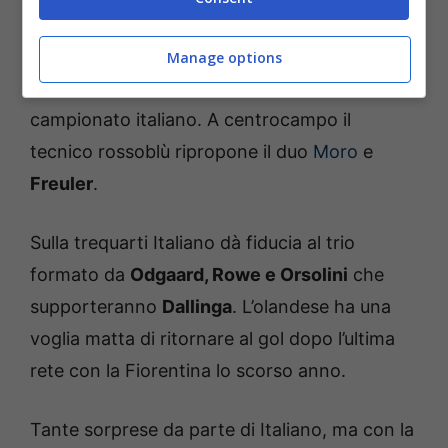
difenderà i pali con la coppia
Heggem e
Lucumì
davanti a lui, sulle fasce ci sono
Manage options
Zortea
e Miranda
, tra i terzini più offensivi del
campionato italiano. A centrocampo il
tecnico rossoblù ripropone il duo
Moro
e
Freuler
.
Sulla trequarti Italiano dà fiducia al trio
formato da
Odgaard, Rowe e Orsolini
che
supporteranno
Dallinga
. L’olandese ha una
voglia matta di ritornare al gol dopo l’ultima
rete con la Fiorentina lo scorso anno.
Tante sorprese da parte di Italiano, ma con la