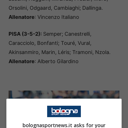
Orsolini, Odgaard, Cambiaghi; Dallinga.
Allenatore
: Vincenzo Italiano
PISA (3-5-2):
Semper; Canestrelli,
Caracciolo, Bonfanti; Touré, Vural,
Akinsanmiro, Marin, Léris; Tramoni, Nzola.
Allenatore
: Alberto Gilardino
bolognasportnews.it asks for your