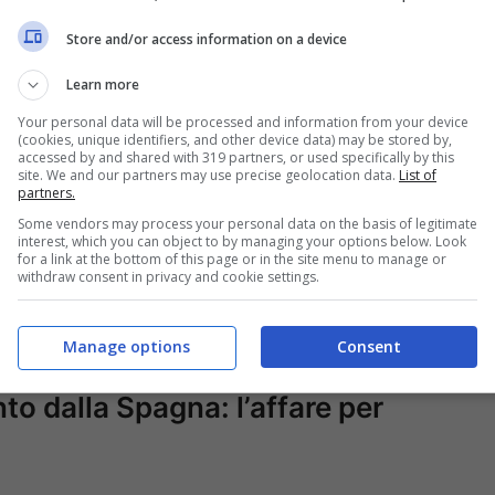
ber – Ansa – bolognasportnews.it
Store and/or access information on a device
Learn more
Your personal data will be processed and information from your device
egas che continua a monitorare i talenti della
(cookies, unique identifiers, and other device data) may be stored by,
accessed by and shared with 319 partners, or used specifically by this
 per il bomber rivelazione che è stato
site. We and our partners may use precise geolocation data.
List of
partners.
a cogliere al volo per dimostrare così di
Some vendors may process your personal data on the basis of legitimate
ropa
. Continua il progetto dell’allenatore
interest, which you can object to by managing your options below. Look
for a link at the bottom of this page or in the site menu to manage or
empre più competitiva pescando i talenti
withdraw consent in privacy and cookie settings.
mossa a sorpresa per anticipare i tempi:
il profilo
Manage options
Consent
o dalla Spagna: l’affare per