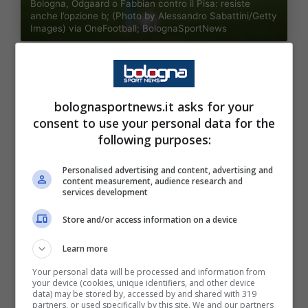
Bologna, Odgaard o Fabbian contro il Pisa: resiste
anche l’opzione b; (Photo by Alessandro Sabattini/Getty
Images) via OneFootball; BolognaSportNews
bolognasportnews.it asks for your
Il ballottaggio principale dovrebbe quindi
consent to use your personal data for the
essere quello fra Fabbian, il quale
following purposes:
garantirebbe maggiore copertura in fase di
Personalised advertising and content, advertising and
non possesso, oltre che inserimenti, e
content measurement, audience research and
services development
Odgaard, che invece rappresenta un’opzione
più offensiva. Insieme al possibile impiego del
Store and/or access information on a device
secondo, si farebbe largo anche l’ipotesi di
Learn more
vedere Bernardeschi in un ruolo inedito.
Your personal data will be processed and information from
your device (cookies, unique identifiers, and other device
data) may be stored by, accessed by and shared with 319
Da tenere però in considerazione anche
partners, or used specifically by this site. We and our partners