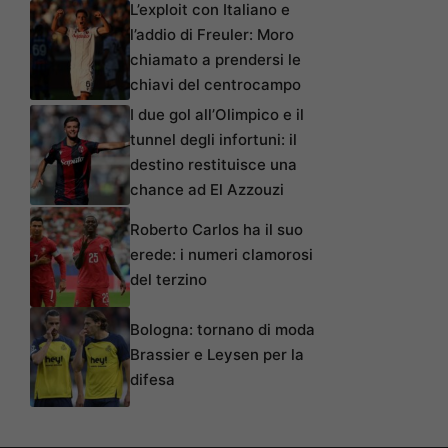
L’exploit con Italiano e
l’addio di Freuler: Moro
chiamato a prendersi le
chiavi del centrocampo
I due gol all’Olimpico e il
tunnel degli infortuni: il
destino restituisce una
chance ad El Azzouzi
Roberto Carlos ha il suo
erede: i numeri clamorosi
del terzino
Bologna: tornano di moda
Brassier e Leysen per la
difesa