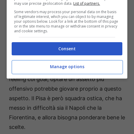
may use precise geolocation data.
List of partners.
Lewis Ferguson, il quale ha già interpretato
Some vendors may process your personal data on the basis
questo ruolo prima di spostarsi in mediana.
of legitimate interest, which you can object to by managing
your options below. Look for a link at the bottom of this page
Questa possibilità è comunque remota, ma
or in the site menu to manage or withdraw consent in privacy
and cookie settings.
non del tutto da escludere.
Consent
Nuovo ruolo per Bernardeschi?
Manage options
Con un Bologna che ancora fatica a trovare il
feeling col goal, optare un assetto più
offensivo potrebbe giovare proprio a questo
aspetto. Il Pisa è però squadra ostica, che ha
messo in difficoltà sia il Napoli che la
Fiorentina, e allora bisogna ponderare bene le
scelte.