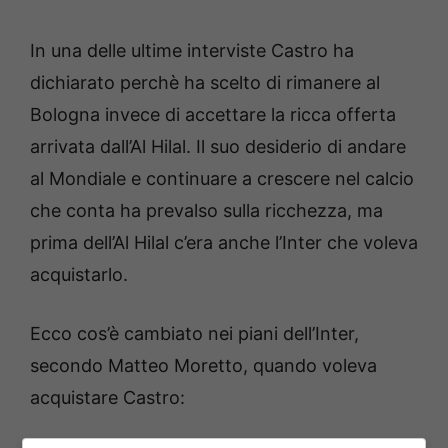
In una delle ultime interviste Castro ha
dichiarato perchè ha scelto di rimanere al
Bologna invece di accettare la ricca offerta
arrivata dall’Al Hilal. Il suo desiderio di andare
al Mondiale e continuare a crescere nel calcio
che conta ha prevalso sulla ricchezza, ma
prima dell’Al Hilal c’era anche l’Inter che voleva
acquistarlo.
Ecco cos’è cambiato nei piani dell’Inter,
secondo Matteo Moretto, quando voleva
acquistare Castro: