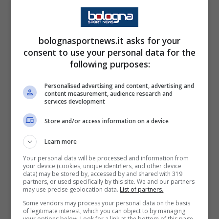
L’attaccante argentino
Castro
ha dichiarato da
bolognasportnews.it asks for your
consent to use your personal data for the
poco, confermando
following purposes:
l’interesse dell’
Al Hilal
. “L’Al
Personalised advertising and content, advertising and
Hilal mi ha contattato – ha
content measurement, audience research and
services development
detto Castro – ma ho
rifiutato, perché il mio
Store and/or access information on a device
obiettivo è andare al
Learn more
Mondiale”.
Your personal data will be processed and information from
your device (cookies, unique identifiers, and other device
data) may be stored by, accessed by and shared with 319
partners, or used specifically by this site. We and our partners
Vale la pena ricordare che,
may use precise geolocation data.
List of partners.
Some vendors may process your personal data on the basis
a inizio mercato —
of legitimate interest, which you can object to by managing
your options below. Look for a link at the bottom of this page