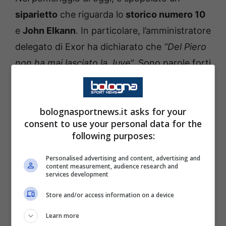
siparietto
che riguarda lo
storico numero 10
e
John Elkann
. In particolare, l’amministratore
delegato di Exor ha dichiarato che
“Del Piero
non ha mai lasciato la Juve
“. Sono parole forti
e di vicinanza, che confermano come i
rapporti tra le parti siano assolutamente
bolognasportnews.it asks for your
ottimi. E non potrebbe essere altrimenti.
consent to use your personal data for the
following purposes:
Le dichiarazioni non sono passate
inosservate, visto che è arrivata anche una
Personalised advertising and content, advertising and
content measurement, audience research and
risposta piuttosto diretta
da parte dell’ex
services development
attaccante: “
Siamo sempre stati vicini,
Store and/or access information on a device
anche perché sono un tifoso della Juve”.
Learn more
Insomma, porte sbarrate non ce ne sono e