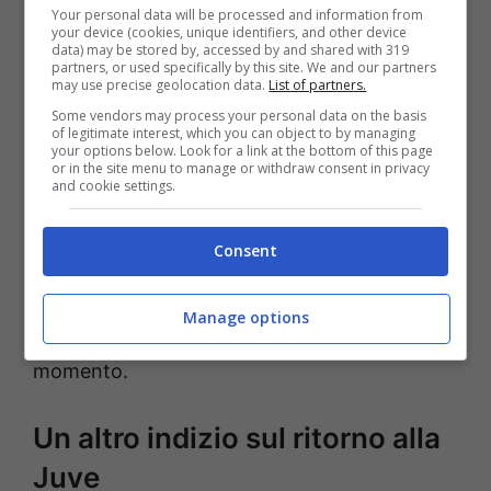
Your personal data will be processed and information from
ciò lascia presagire che un nuovo matrimonio
your device (cookies, unique identifiers, and other device
data) may be stored by, accessed by and shared with 319
potrebbe davvero celebrarsi.
partners, or used specifically by this site. We and our partners
may use precise geolocation data.
List of partners.
Some vendors may process your personal data on the basis
In passato si era parlato di Del Piero come
of legitimate interest, which you can object to by managing
your options below. Look for a link at the bottom of this page
possibile nuovo presidente ed
erede di
or in the site menu to manage or withdraw consent in privacy
and cookie settings.
Agnelli.
Poi con un ruolo più vicino alla
squadra e alle dinamiche di campo. Infine,
Consent
con mansioni soprattutto per l’
esposizione
del club
e del brand nel mondo. Tutte voci
Manage options
che non sono state confermate, almeno per il
momento.
Un altro indizio sul ritorno alla
Juve