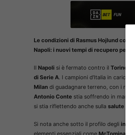
Le condizioni di Rasmus Hojlund contin
Napoli: i nuovi tempi di recupero per 
Il
Napoli
si è fermato contro il
Torino
e 
di Serie A
. I campioni d’Italia in carica
Milan
di guadagnare terreno, con i ross
Antonio Conte
stia soffrendo in manier
si stia riflettendo anche sulla
salute
del
Si nota anche sotto il profilo degli
infor
elementi essenziali come
McTominay
e