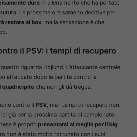
cisamente duro
in allenamento che ha portato
di sutura. Le prossime ore saranno decisive per
à restare ai box
, ma la sensazione è che
po.
tro il PSV: i tempi di recupero
quanto riguarda Hojlund. L’attaccante centrale,
po affaticato dopo le partite contro la
 quadricipite
che non gli dà tregua.
ione contro il
PSV
, ma i tempi di recupero non
rci già per la prossima partita di campionato
anese è proprio
presentarsi al meglio per il big
a non è stato molto fortunato con i suoi