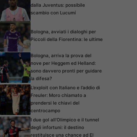
dalla Juventus: possibile
scambio con Lucumí
Bologna, avviati i dialoghi per
Piccoli della Fiorentina: le ultime
Bologna, arriva la prova del
nove per Heggem ed Helland:
sono davvero pronti per guidare
la difesa?
L’exploit con Italiano e l’addio di
Freuler: Moro chiamato a
prendersi le chiavi del
centrocampo
I due gol all’Olimpico e il tunnel
degli infortuni: il destino
restituisce una chance ad El