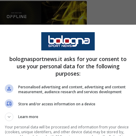
uano a tenere in allarme Antonio Conte e il
la Champions
bolognasportnews.it asks for your consent to
use your personal data for the following
può essere uno stop importante per la
classifica
purposes:
, infatti, hanno permesso a
Inter
e soprattutto
Personalised advertising and content, advertising and content
oneri che ora sono in testa. La sensazione è che
measurement, audience research and services development
a particolare la
doppia competizione
e che ciò
Store and/or access information on a device
 gruppo.
Learn more
tuni
, dato che il tecnico pugliese ha perso due
Your personal data will be processed and information from your device
(cookies, unique identifiers, and other device data) may be stored by,
Hojlund
poco prima del fischio d’inizio del