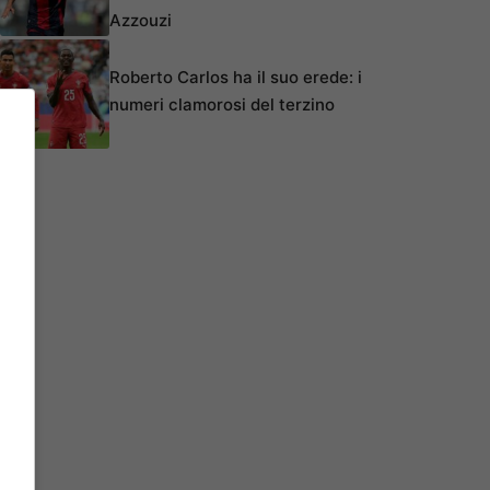
Azzouzi
Roberto Carlos ha il suo erede: i
numeri clamorosi del terzino