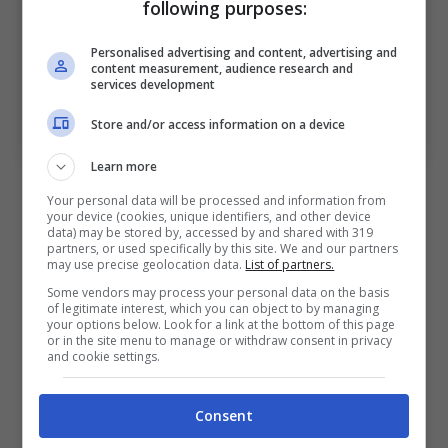
following purposes:
Personalised advertising and content, advertising and
content measurement, audience research and
services development
(Foto di Maurizio Lagana/Getty Images Via One
Store and/or access information on a device
Football)
Learn more
Heggem sugli aspetti da migliorare
Your personal data will be processed and information from
your device (cookies, unique identifiers, and other device
data) may be stored by, accessed by and shared with 319
Sui miglioramenti che può ancora fare:
partners, or used specifically by this site. We and our partners
may use precise geolocation data.
List of partners.
“
Sicuramente devo migliorare nel gioco uno
Some vendors may process your personal data on the basis
contro uno,
devo migliorare nelle posizioni,
of legitimate interest, which you can object to by managing
your options below. Look for a link at the bottom of this page
soprattutto contro i centravanti forti di
or in the site menu to manage or withdraw consent in privacy
and cookie settings.
questo campionato, i miei compagni mi
hanno molto aiutato anche contro il
Consent
centravanti del Parma. In più vorrei