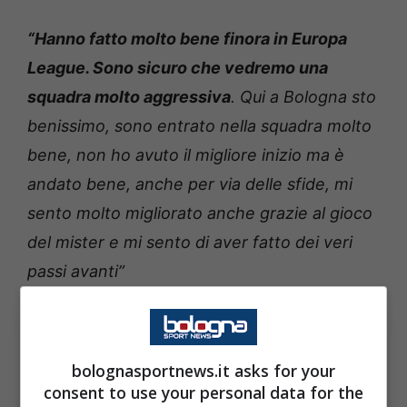
“Hanno fatto molto bene finora in Europa
League. Sono sicuro che vedremo una
squadra molto aggressiva
. Qui a Bologna sto
benissimo, sono entrato nella squadra molto
bene, non ho avuto il migliore inizio ma è
andato bene, anche per via delle sfide, mi
sento molto migliorato anche grazie al gioco
del mister e mi sento di aver fatto dei veri
passi avanti”
bolognasportnews.it asks for your
consent to use your personal data for the