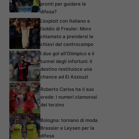
pronti per guidare la
difesa?
L’exploit con Italiano e
l’addio di Freuler: Moro
chiamato a prendersi le
chiavi del centrocampo
I due gol all’Olimpico e il
tunnel degli infortuni: il
destino restituisce una
chance ad El Azzouzi
Roberto Carlos ha il suo
erede: i numeri clamorosi
del terzino
Bologna: tornano di moda
Brassier e Leysen per la
difesa