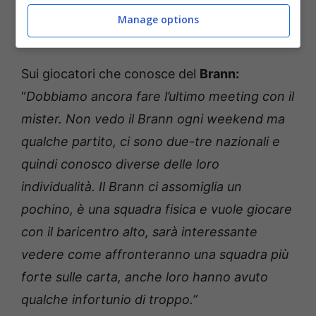
migliorare dal punto di vista degli assist e
Manage options
dei gol”.
Sui giocatori che conosce del
Brann:
“
Dobbiamo ancora fare l’ultimo meeting con il
mister. Non vedo il Brann ogni weekend ma
qualche partito, ci sono due-tre nazionali e
quindi conosco diverse delle loro
individualità. Il Brann ci assomiglia un
pochino, è una squadra fisica e vuole giocare
con il baricentro alto, sarà interessante
vedere come affronteranno una squadra più
forte sulle carta, anche loro hanno avuto
qualche infortunio di troppo.”