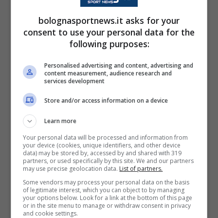
italiani da parte della dirigenza che in estate
bolognasportnews.it asks for your
ha cercato di aumentare il numero dei talenti
consent to use your personal data for the
nostrani dopo tanti anni con una percentuale
following purposes:
straniera molto alta, quasi da record, ora
Personalised advertising and content, advertising and
battuta da formazioni come il
Como.
content measurement, audience research and
services development
L’esterno ex
Napoli
è arrivato a Udine dopo
Store and/or access information on a device
essere stato molto vicino al
Bologna
, dopo
Learn more
che la società partenopeo lo ha provato più
Your personal data will be processed and information from
your device (cookies, unique identifiers, and other device
volte a inserire nella trattativa per
Ndoye. I
data) may be stored by, accessed by and shared with 319
partners, or used specifically by this site. We and our partners
felsinei hanno poi deciso di virare su Zortea,
may use precise geolocation data.
List of partners.
reduce da una stagione pazzesca al Cagliari
Some vendors may process your personal data on the basis
of legitimate interest, which you can object to by managing
con una media reti quasi da attaccante.
your options below. Look for a link at the bottom of this page
or in the site menu to manage or withdraw consent in privacy
and cookie settings.