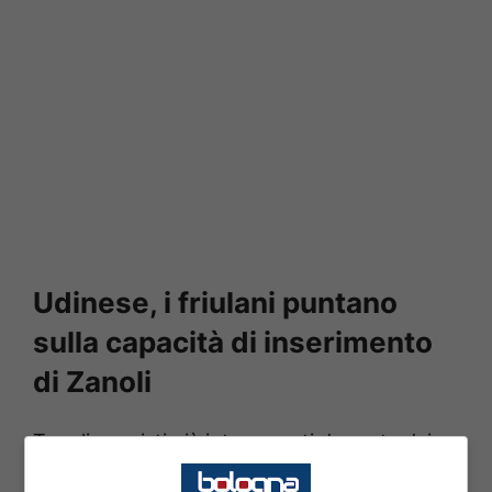
Udinese, i friulani puntano
sulla capacità di inserimento
di Zanoli
Tra gli acquisti più interessanti da parte dei
friulani c’è
Zanoli.
Uno dei tanti acquisti