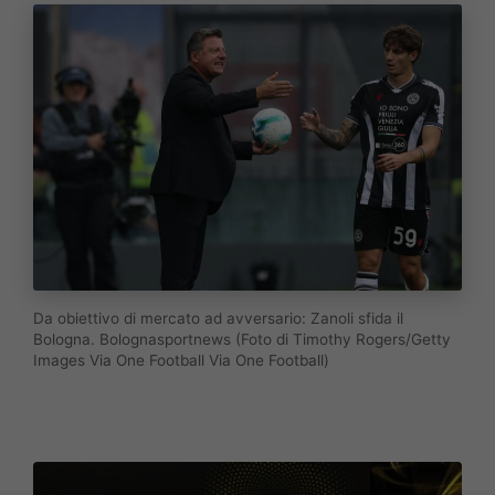
Da obiettivo di mercato ad avversario: Zanoli sfida il
Bologna. Bolognasportnews (Foto di Timothy Rogers/Getty
Images Via One Football Via One Football)