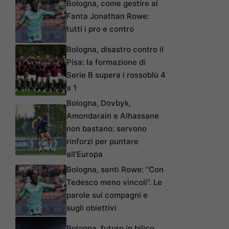
Bologna, come gestire al
Fanta Jonathan Rowe:
tutti i pro e contro
Bologna, disastro contro il
Pisa: la formazione di
Serie B supera i rossoblù 4
a 1
Bologna, Dovbyk,
Amondarain e Alhassane
non bastano: servono
rinforzi per puntare
all’Europa
Bologna, senti Rowe: “Con
Tedesco meno vincoli”. Le
parole sui compagni e
sugli obiettivi
Bologna, futuro in bilico