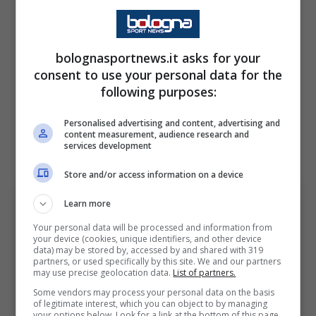
parte di stagione per intervenire sul fronte
calciomercato. Spalletti già ha comunicato
bolognasportnews.it asks for your
alla società i nuovi acquisti da mettere a
consent to use your personal data for the
segno per competere fino alla fine con le
following purposes:
altre big italiane ed europee.
C’è stato subito
Personalised advertising and content, advertising and
un cambio di rotta per arrivare così alla
content measurement, audience research and
services development
svolta definitiva in ottica futura
.
Store and/or access information on a device
Learn more
Your personal data will be processed and information from
your device (cookies, unique identifiers, and other device
data) may be stored by, accessed by and shared with 319
partners, or used specifically by this site. We and our partners
may use precise geolocation data.
List of partners.
Some vendors may process your personal data on the basis
of legitimate interest, which you can object to by managing
your options below. Look for a link at the bottom of this page