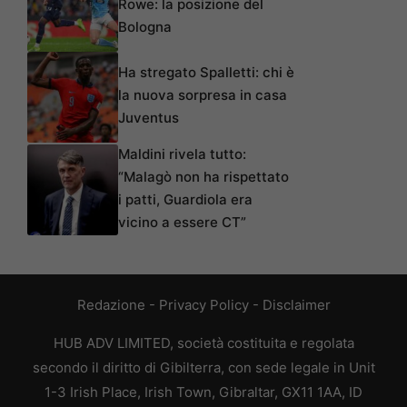
Rowe: la posizione del
Bologna
Ha stregato Spalletti: chi è
la nuova sorpresa in casa
Juventus
Maldini rivela tutto:
“Malagò non ha rispettato
i patti, Guardiola era
vicino a essere CT”
Redazione
-
Privacy Policy
-
Disclaimer
HUB ADV LIMITED, società costituita e regolata
secondo il diritto di Gibilterra, con sede legale in Unit
1-3 Irish Place, Irish Town, Gibraltar, GX11 1AA, ID