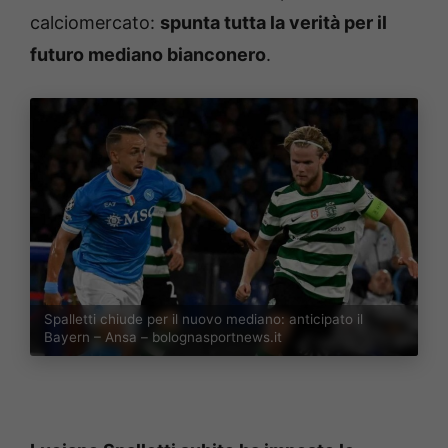
calciomercato:
spunta tutta la verità per il
futuro mediano bianconero
.
Spalletti chiude per il nuovo mediano: anticipato il
Bayern – Ansa – bolognasportnews.it