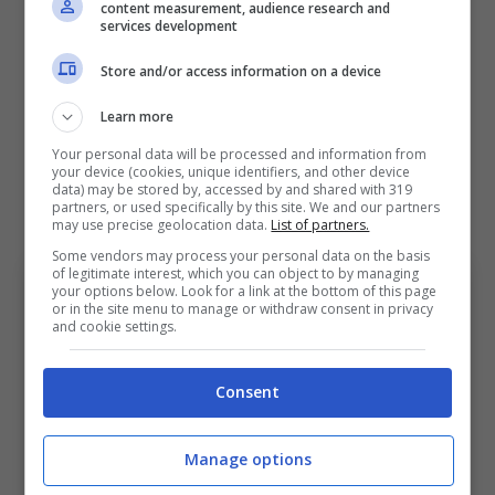
Sulemana. All. Italiano
content measurement, audience research and
services development
Arbitro: Sacchi
Store and/or access information on a device
Assistenti: Lo Cicero – Zezza
Learn more
IV ufficiale: Chiffi
Your personal data will be processed and information from
your device (cookies, unique identifiers, and other device
VAR: Camplone
data) may be stored by, accessed by and shared with 319
partners, or used specifically by this site. We and our partners
AVAR: Serra
may use precise geolocation data.
List of partners.
Some vendors may process your personal data on the basis
of legitimate interest, which you can object to by managing
your options below. Look for a link at the bottom of this page
or in the site menu to manage or withdraw consent in privacy
and cookie settings.
Consent
Manage options
Udinese-Bologna, le scelte dal primo minuto dei due