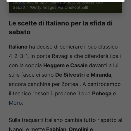
club. Bologna Sport News (Photo by Alessandro
Sabattini/Getty Images Via OneFootball)
Le scelte di Italiano per la sfida di
sabato
Italiano
ha deciso di schierare il suo classico
4-2-3-1. In porta Ravaglia che difenderà i pali
con la coppia
Heggem e Casale
davanti a lui,
sulle fasce ci sono
De Silvestri
e Miranda
,
ancora panchina per Zortea . A centrocampo
il tecnico rossoblù propone il duo
Pobega
e
Moro
.
Sulla trequarti Italiano cambia tutto rispetto al
Napoli e mette
Fabbian, Orsolini e