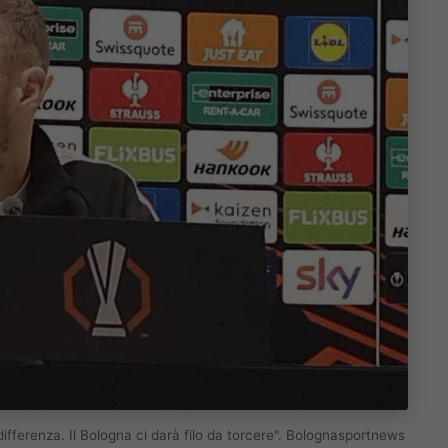
differenza. Il Bologna ci darà filo da torcere". Bolognasportnews