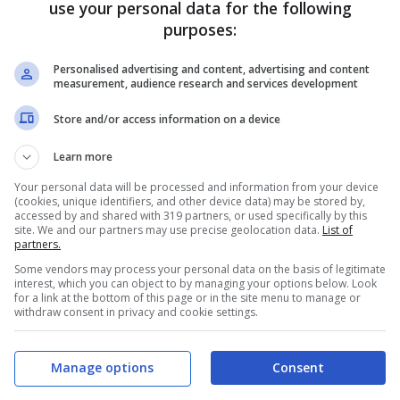
use your personal data for the following
purposes:
ittoria nella competizione dopo il pareggio
Personalised advertising and content, advertising and content
 ci sarà una delle formazioni più forti della
measurement, audience research and services development
le rose con più talento.
Store and/or access information on a device
Learn more
nza stampa insieme a
Thomas Letsch, ha parlato
Your personal data will be processed and information from your device
entativi della formazione austriaca
(cookies, unique identifiers, and other device data) may be stored by,
accessed by and shared with 319 partners, or used specifically by this
site. We and our partners may use precise geolocation data.
List of
ole di Schlager
partners.
Some vendors may process your personal data on the basis of legitimate
interest, which you can object to by managing your options below. Look
ocatore del
Salisburgo
ha parlato meglio del
for a link at the bottom of this page or in the site menu to manage or
withdraw consent in privacy and cookie settings.
llo affrontare il Bologna in questo stadio.
ne ma poi vogliamo dimostrare sul campo il
Manage options
Consent