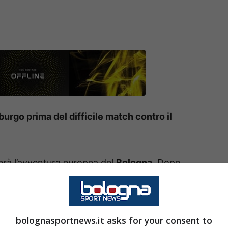
burgo prima del difficile match contro il
uerà l’avventura europea del
Bologna
. Dopo
pions League
gli uomini di Italiano hanno
opri mezzi. L’avversario potrebbe creare
tte le carte in tavola per giocarsela e dire la
bolognasportnews.it asks for your consent to