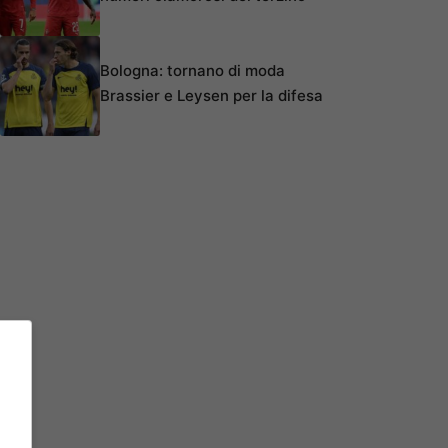
Bologna: tornano di moda
Brassier e Leysen per la difesa