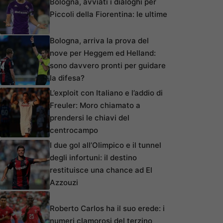
Bologna, avviati i dialoghi per
Piccoli della Fiorentina: le ultime
Bologna, arriva la prova del
nove per Heggem ed Helland:
sono davvero pronti per guidare
la difesa?
L’exploit con Italiano e l’addio di
Freuler: Moro chiamato a
prendersi le chiavi del
centrocampo
I due gol all’Olimpico e il tunnel
degli infortuni: il destino
restituisce una chance ad El
Azzouzi
Roberto Carlos ha il suo erede: i
numeri clamorosi del terzino