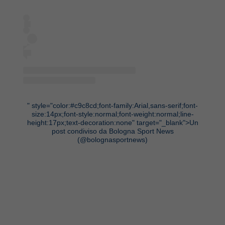
" style="color:#c9c8cd;font-family:Arial,sans-serif;font-
size:14px;font-style:normal;font-weight:normal;line-
height:17px;text-decoration:none" target="_blank">Un
post condiviso da Bologna Sport News
(@bolognasportnews)