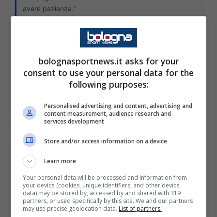
avere pazienza."
14:04
Sul grande momento
bolognasportnews.it asks for your
consent to use your personal data for the
Italiano sull'ottimo posizione: "
È ancora lunga, ma
following purposes:
dobbiamo cavalcare il grande entusiasmo in città.
Dobbiamo essere tutti coinvolti, anche nelle situazioni
Personalised advertising and content, advertising and
di emergenza come questo, veniamo aiutati dalla
content measurement, audience research and
grande disponibilità dei ragazzi e anche dei cinque
services development
cambi. Le rotazioni stanno pagando, anche in casi
Store and/or access information on a device
obbligati come con il Brann. Dobbiamo continuare a
essere questo tipo di gruppo e ad aiutare sempre il
Learn more
nostro compagno."
Your personal data will be processed and information from
your device (cookies, unique identifiers, and other device
data) may be stored by, accessed by and shared with 319
14:02
partners, or used specifically by this site. We and our partners
may use precise geolocation data.
List of partners.
Sul rientro dopo i problemi fisici