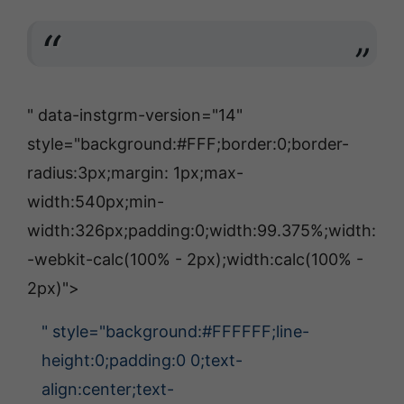
" data-instgrm-version="14"
style="background:#FFF;border:0;border-
radius:3px;margin: 1px;max-
width:540px;min-
width:326px;padding:0;width:99.375%;width:
-webkit-calc(100% - 2px);width:calc(100% -
2px)">
" style="background:#FFFFFF;line-
height:0;padding:0 0;text-
align:center;text-