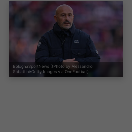
BolognaSportNews ((Photo by Alessandro
Sabattini/Getty Images via OneFootball)