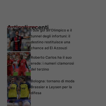
Articoli recenti
I due gol all’Olimpico e il
tunnel degli infortuni: il
destino restituisce una
chance ad El Azzouzi
Roberto Carlos ha il suo
erede: i numeri clamorosi
del terzino
Bologna: tornano di moda
Brassier e Leysen per la
difesa