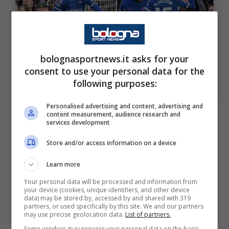
bolognasportnews.it asks for your
consent to use your personal data for the
following purposes:
Uno scambio tra Juve e Chelsea può decollare a
gennaio (Ansa Foto) – bolognasportnews.it
Personalised advertising and content, advertising and
content measurement, audience research and
Tra i nomi in lizza c’è anche
Axel Disasi,
services development
francese classe 1998 che non è mai davvero
Store and/or access information on a device
diventato un
pilastro del Chelsea
. Anzi, lo
Learn more
spazio a sua disposizione è stato davvero
Your personal data will be processed and information from
poco negli ultimi anni. Secondo Tuttosport, il
your device (cookies, unique identifiers, and other device
data) may be stored by, accessed by and shared with 319
difensore ora
si avvicina all’addio
e già a
partners, or used specifically by this site. We and our partners
may use precise geolocation data.
List of partners.
gennaio potrebbe trasferirsi in Italia, alla
Some vendors may process your personal data on the basis