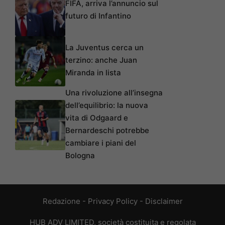
FIFA, arriva l’annuncio sul
futuro di Infantino
La Juventus cerca un
terzino: anche Juan
Miranda in lista
Una rivoluzione all’insegna
dell’equilibrio: la nuova
vita di Odgaard e
Bernardeschi potrebbe
cambiare i piani del
Bologna
Redazione
-
Privacy Policy
-
Disclaimer
HUB ADV LIMITED, società costituita e regolata