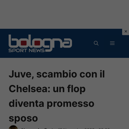
Vai
al
MENU
contenuto
Juve, scambio con il
Chelsea: un flop
diventa promesso
sposo