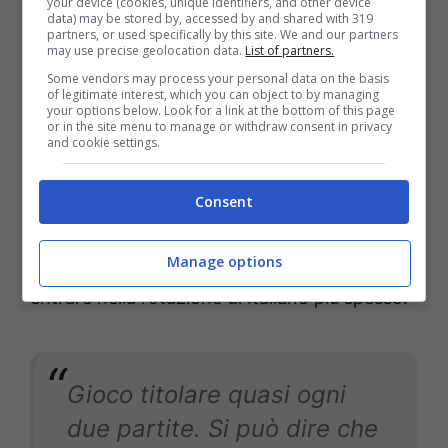
your device (cookies, unique identifiers, and other device
stagione, dato che nelle 9 presenze tra
data) may be stored by, accessed by and shared with 319
partners, or used specifically by this site. We and our partners
campionato ed Europa League il Bologna non
may use precise geolocation data.
List of partners.
ha mai perso.
Some vendors may process your personal data on the basis
of legitimate interest, which you can object to by managing
your options below. Look for a link at the bottom of this page
or in the site menu to manage or withdraw consent in privacy
Con Moro in campo Italiano ha portato a
and cookie settings.
casa
17 di quei 21 punti
record che fissano il
club rossoblù in quinta posizione,
Consent
dimostrandosi una scommessa vincente in
Manage options
ogni occaisone. La sua speranza ora è di
entrare nella rotazione di Italiano più spesso:
Gioco titolare quasi ogni
due partite. Si può dire che