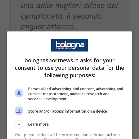
una delle migliori difese del
campionato, il secondo
miglior attacco.
Moro è un talismano
bolognasportnews.it asks for your
consent to use your personal data for the
Alla domanda sulla sua posizione all’interno
following purposes:
della rosa di Italiano,
Moro si mostra
Personalised advertising and content, advertising and
speranzoso
. In questa stagione ha
content measurement, audience research and
services development
collezionato
7 presenze e 1 gol
, quello in
Store and/or access information on a device
punizione contro il Pisa. Di conseguenza, il
centrocampista croato si sta guadagnando il
Learn more
soprannome di “
talismano
” in questa
Your personal data will be processed and information from