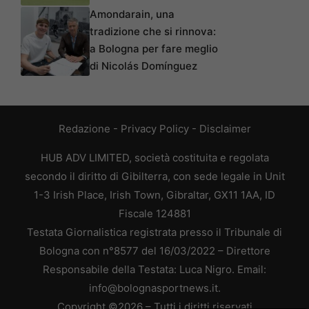
Amondarain, una
tradizione che si rinnova:
a Bologna per fare meglio
di Nicolás Domínguez
Redazione
-
Privacy Policy
-
Disclaimer
HUB ADV LIMITED, società costituita e regolata
secondo il diritto di Gibilterra, con sede legale in Unit
1-3 Irish Place, Irish Town, Gibraltar, GX11 1AA, ID
Fiscale 124881
Testata Giornalistica registrata presso il Tribunale di
Bologna con n°8577 del 16/03/2022 – Direttore
Responsabile della Testata: Luca Nigro. Email:
info@bolognasportnews.it.
Copyright ©2026 – Tutti i diritti riservati