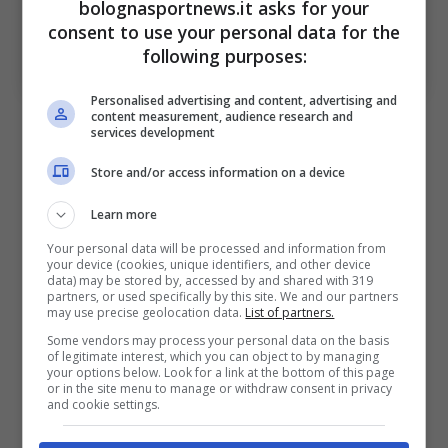
bolognasportnews.it asks for your
consent to use your personal data for the
Chivu è in emergenza totale sulla fascia destra (Ansa
following purposes:
Foto) – bolognasportnews.it
Personalised advertising and content, advertising and
content measurement, audience research and
Gli ultimi giorni, però, potrebbero
portare al
services development
forfait
in una delle partite più importanti
Store and/or access information on a device
dell’anno. L’esterno, infatti, ha subito un
Learn more
infortunio alla caviglia
e ha subito iniziato le
terapie proprio per recuperare per il match
Your personal data will be processed and information from
your device (cookies, unique identifiers, and other device
contro il Milan. Ma le cose non stanno
data) may be stored by, accessed by and shared with 319
partners, or used specifically by this site. We and our partners
andando per il verso giusto.
may use precise geolocation data.
List of partners.
Some vendors may process your personal data on the basis
of legitimate interest, which you can object to by managing
L’esterno, infatti, è in
forte dubbio per la sfida
your options below. Look for a link at the bottom of this page
or in the site menu to manage or withdraw consent in privacy
contro i rossoneri. Molto difficilmente sarà in
and cookie settings.
grado di scendere in campo dal primo minuto