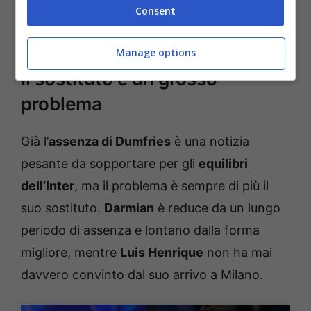
Consent
e Chivu potrebbe solo
portarlo in panchina in
caso di stretta necessità.
Manage options
Il sostituto è un grosso
problema
Già l’
assenza di Dumfries
è una notizia
pesante da sopportare per gli
equilibri
dell’Inter
, ma il problema è sempre di più il
suo sostituto.
Darmian
è reduce da un lungo
periodo di assenza e lontano dalla forma
migliore, mentre
Luis Henrique
non ha mai
davvero convinto dal suo arrivo a Milano.