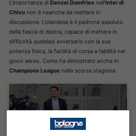
L’importanza di
Denzel Dumfries
nell’
Inter di
Chivu
non è neanche da mettere in
discussione. L’olandese è il padrone assoluto
della fascia di destra, capace di mettere in
difficoltà qualsiasi avversario con la sua
potenza fisica, la facilità di corsa e l’abilità nel
gioco aereo. Come ha dimostrato anche in
Champions League
nella scorsa stagione.