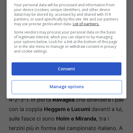
Your personal data will be processed and information from
your device (cookies, unique identifiers, and other device
data) may be stored by, accessed by and shared with 319
partners, or used specifically by this site. We and our partners
may use precise geolocation data.
List of partners.
Some vendors may process your personal data on the basis
Bologna-Inter, le scelte dal primo minuto dei due club.
of legitimate interest, which you can object to by managing
Bologna Sport News (Photo by Alessandro
your options below. Look for a link at the bottom of this page
Sabattini/Getty Images Via OneFootball)
or in the site menu to manage or withdraw consent in privacy
and cookie settings.
Le scelte di Italiano per la
Consent
sfida di Supercoppa
Manage options
Italiano
ha deciso di schierare il suo classico
4-2-3-1. In porta
Ravaglia
che difenderà i pali
con la coppia
Heggem e Lucumì
davanti a lui,
sulle fasce ci sono
Holm
e Miranda
, tra i
terzini più in forma del campionato italiano. A