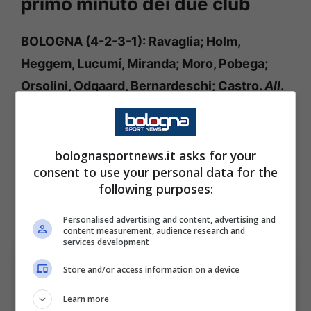
primo minuto dei due club
BOLOGNA (4-2-3-1): Ravaglia; Holm,
Heggem, Lucumí, Miranda; Moro, Pobega;
Orsolini, Odgaard, Bernardeschi; Castro.
All
.
Italiano.
INTER (3-5-2): Martinez; Bisseck, De Vrij
bolognasportnews.it asks for your
consent to use your personal data for the
Bastoni; Luis Henrique, Frattesi, Zielinski,
following purposes:
Mkhitaryan, Dimarco; Thuram, Bonny. All.
Chivu.
Personalised advertising and content, advertising and
content measurement, audience research and
services development
Store and/or access information on a device
Learn more