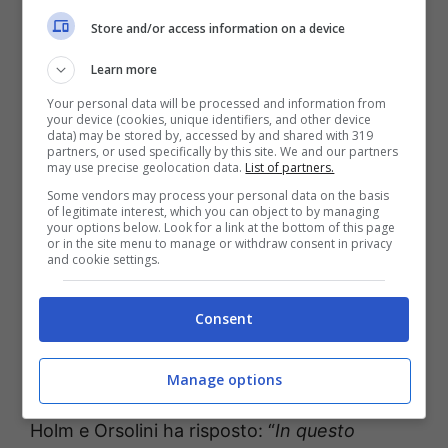
giornata. Ecco come lo vive Zortea: “
Il mister
Store and/or access information on a device
spesso cambia parecchi giocatori, è una cosa
Learn more
che fa solo lui, non mi era mia successa
Your personal data will be processed and information from
prima. Devo dire che durante la settimana,
your device (cookies, unique identifiers, and other device
data) may be stored by, accessed by and shared with 319
non sapendo chi gioca e chi no, tutto il
partners, or used specifically by this site. We and our partners
may use precise geolocation data.
List of partners.
gruppo si allena al massimo, , nessuno
Some vendors may process your personal data on the basis
abbassa il ritmo, il livello complessivo è molto
of legitimate interest, which you can object to by managing
your options below. Look for a link at the bottom of this page
alto. Credo che l’utilità di questo metodo sia
or in the site menu to manage or withdraw consent in privacy
and cookie settings.
di tenere la concentrazione di tutti al
massimo: bisogna sempre essere pronti a
Consent
scendere in campo
.”
Manage options
Alla domanda se sia facile rubare minuti a
Holm e Orsolini ha risposto: “
In questo