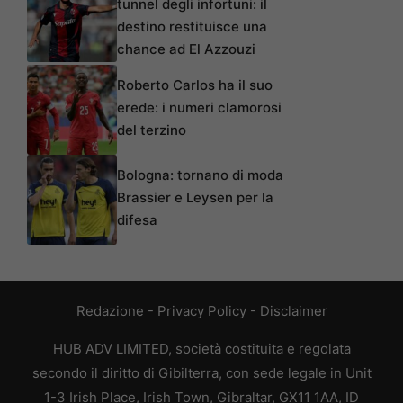
tunnel degli infortuni: il
destino restituisce una
chance ad El Azzouzi
Roberto Carlos ha il suo
erede: i numeri clamorosi
del terzino
Bologna: tornano di moda
Brassier e Leysen per la
difesa
Redazione
-
Privacy Policy
-
Disclaimer
HUB ADV LIMITED, società costituita e regolata
secondo il diritto di Gibilterra, con sede legale in Unit
1-3 Irish Place, Irish Town, Gibraltar, GX11 1AA, ID