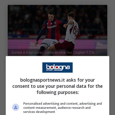
Zortea e il turnover, come lo vive l’ex Cagliari ? C’è
pressione per la scorsa stagione ? BolognaSportnews-
Photo-by-Alesandro-Sabattini-Getty-Images-via-
Onefootball
bolognasportnews.it asks for your
consent to use your personal data for the
following purposes:
Italiano è ormai diventato famoso per il suo
turnover pesantissimo, in grado di far
Personalised advertising and content, advertising and
content measurement, audience research and
cambiare volto alla formazione quasi ogni
services development