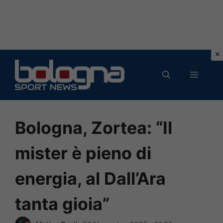
Vai
al
MENU
contenuto
Bologna, Zortea: “Il
mister è pieno di
energia, al Dall’Ara
tanta gioia”