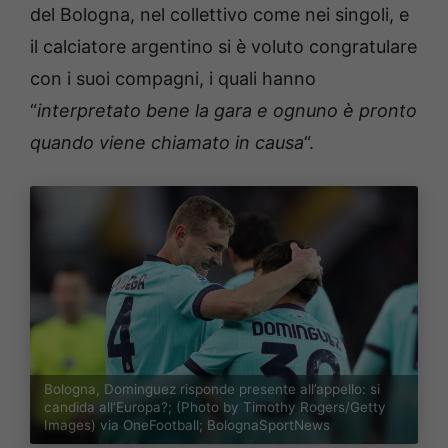
del Bologna, nel collettivo come nei singoli, e
il calciatore argentino si è voluto congratulare
con i suoi compagni, i quali hanno
“
interpretato bene la gara e ognuno è pronto
quando viene chiamato in causa
“.
Bologna, Dominguez risponde presente all’appello: si
candida all’Europa?; (Photo by Timothy Rogers/Getty
Images) via OneFootball; BolognaSportNews