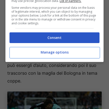
may use precise geolocation data.
List of partners.
condizioni per cui la Uefa consente di
Some vendors may process your personal data on the basis
of legitimate interest, which you can object to by managing
cambiare la lista, e questa potrebbe essere
your options below. Look for a link at the bottom of this page
or in the site menu to manage or withdraw consent in privacy
un’occasione per Dominguez, che su questo
and cookie settings.
si esprime in maniera fugace e ironica: “
Non
penso che tornerò
“, questa la risposta,
Consent
accompagnata da un sorriso.
Manage options
Sicuramente la scorsa prestazione sulla fascia
può essergli d’aiuto, considerando poi il suo
trascorso con la maglia del Bologna in tema
coppe.