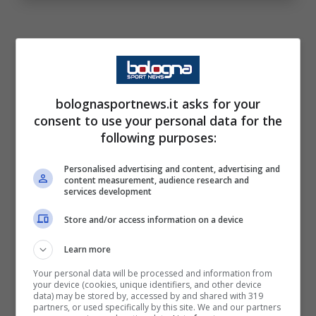
“La mia prestazione credo sia migliorata nel
secondo tempo, ma non giocavo da un po’ e
bolognasportnews.it asks for your
quindi sono contento”. Dominguez si
consent to use your personal data for the
dimostra soddisfatto soprattutto per aver
following purposes:
messo minuti nelle gambe e aver trovato il
Personalised advertising and content, advertising and
ritmo partita, “
difficile da trovare in
content measurement, audience research and
services development
allenamento
“.
Store and/or access information on a device
Dominguez si candida
Learn more
all’Europa?
Your personal data will be processed and information from
your device (cookies, unique identifiers, and other device
data) may be stored by, accessed by and shared with 319
Con l’assenza di Freuler si sono verificate le
partners, or used specifically by this site. We and our partners