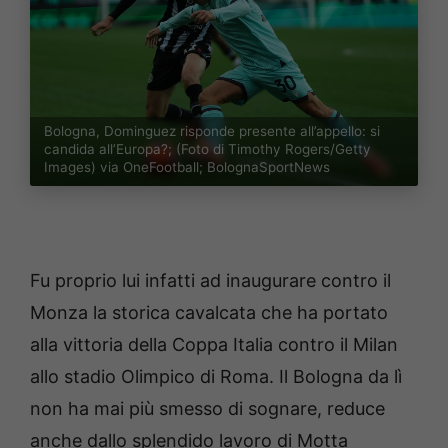
Bologna, Dominguez risponde presente all’appello: si
candida all’Europa?; (Foto di Timothy Rogers/Getty
Images) via OneFootball; BolognaSportNews
Fu proprio lui infatti ad inaugurare contro il
Monza la storica cavalcata che ha portato
alla vittoria della Coppa Italia contro il Milan
allo stadio Olimpico di Roma. Il Bologna da lì
non ha mai più smesso di sognare, reduce
anche dallo splendido lavoro di Motta