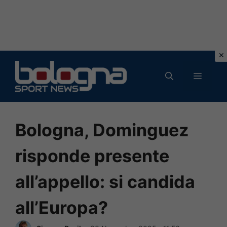
Vai
al
MENU
contenuto
Bologna, Dominguez
risponde presente
all’appello: si candida
all’Europa?