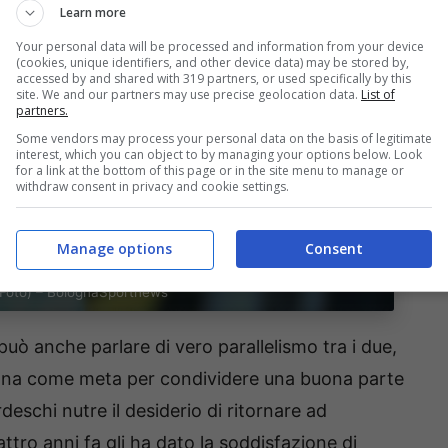
Learn more
Your personal data will be processed and information from your device
(cookies, unique identifiers, and other device data) may be stored by,
accessed by and shared with 319 partners, or used specifically by this
site. We and our partners may use precise geolocation data.
List of
partners.
Some vendors may process your personal data on the basis of legitimate
interest, which you can object to by managing your options below. Look
for a link at the bottom of this page or in the site menu to manage or
withdraw consent in privacy and cookie settings.
Manage options
Consent
 Foto) – BolognaSportnews
può anche parlare di vero parallelismo tra i due,
gna come meta per condividere una buona parte
schi nutre il desiderio di ritornare ad
ttro anni fa gli ha dato la soddisfazione di