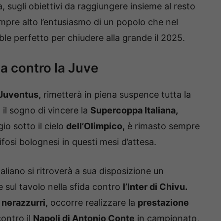
 sugli obiettivi da raggiungere insieme al resto
pre alto l’entusiasmo di un popolo che nel
uble perfetto per chiudere alla grande il 2025.
da contro la Juve
Juventus,
rimetterà in piena suspence tutta la
il sogno di vincere la
Supercoppa Italiana,
o sotto il cielo
dell’Olimpico,
è rimasto sempre
ifosi bolognesi in questi mesi d’attesa.
aliano si ritroverà a sua disposizione un
 sul tavolo nella sfida contro
l’Inter di Chivu.
i
nerazzurri,
occorre realizzare la
prestazione
contro il
Napoli di Antonio Conte
in campionato,