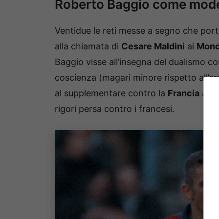
Roberto Baggio come model
Ventidue le reti messe a segno che port
alla chiamata di
Cesare Maldini
ai
Mondi
Baggio visse all’insegna del dualismo c
coscienza (magari minore rispetto all’err
al supplementare contro la
Francia
ai
qu
rigori persa contro i francesi.