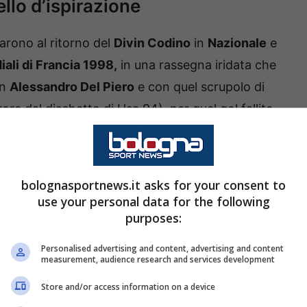
lo d’ispirazione
arono al ritorno del
Divin Codino
in
Nazionale
e
ali di Francia 1998,
in una rassegna iridata che
on
Alessandro Del Piero
e con quel scrupolo di
ore dal dischetto di Usa 94), per quel gol fallito
arti di finale,
che portò alla lotteria ai calci di
bolognasportnews.it asks for your consent to
use your personal data for the following
purposes:
Personalised advertising and content, advertising and content
measurement, audience research and services development
Store and/or access information on a device