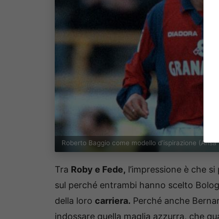
Roberto Baggio come modello d’ispirazione (Ansa
Tra
Roby e Fede,
l’impressione è che si 
sul perché entrambi hanno scelto Bolo
della loro
carriera.
Perché anche Bernarde
indossare quella maglia azzurra, che qua