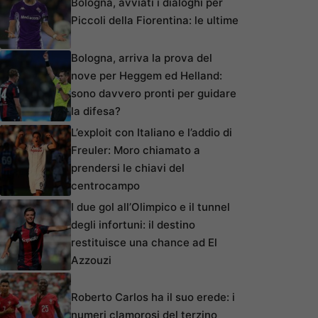
Bologna, avviati i dialoghi per
Piccoli della Fiorentina: le ultime
Bologna, arriva la prova del
nove per Heggem ed Helland:
sono davvero pronti per guidare
la difesa?
L’exploit con Italiano e l’addio di
Freuler: Moro chiamato a
prendersi le chiavi del
centrocampo
I due gol all’Olimpico e il tunnel
degli infortuni: il destino
restituisce una chance ad El
Azzouzi
Roberto Carlos ha il suo erede: i
numeri clamorosi del terzino