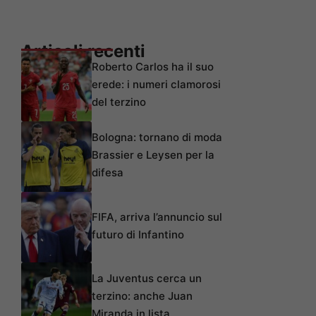
Articoli recenti
Roberto Carlos ha il suo
erede: i numeri clamorosi
del terzino
Bologna: tornano di moda
Brassier e Leysen per la
difesa
FIFA, arriva l’annuncio sul
futuro di Infantino
La Juventus cerca un
terzino: anche Juan
Miranda in lista