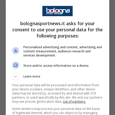
ad alcuni elementi.
E allora Italiano sceglie di fare qualche
bolognasportnews.it asks for your
cambio negli 11 titolari, esattamente come fa
consent to use your personal data for the
ormai da diversi anni, vediamo quali saranno
following purposes:
le formazioni scelte dai due allenatori.
Personalised advertising and content, advertising and
content measurement, audience research and
services development
Bologna (4-2-3-1):
Ravaglia;
Holm,
Vitik,
Heggem,
Lykogiannis;
Moro,
Ferguson;
Store and/or access information on a device
Orsolini,
Odgaard,
Dominguez;
Castro.
Learn more
Allenatore: Vincenzo Italiano
Your personal data will be processed and information from
your device (cookies, unique identifiers, and other device
data) may be stored by, accessed by and shared with 319
Cremonese (3-5-2): Audero; Terracciano,
partners, or used specifically by this site. We and our partners
may use precise geolocation data.
List of partners.
Baschirotto, Bianchetti; Barbieri, Bondo,
Some vendors may process your personal data on the basis
Payero, Vandeputte, Pezzella; Bonazzoli,
of legitimate interest, which you can object to by managing