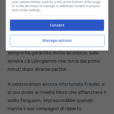
your options below. Look for a link at the bottom of this page
Vardy. Allenatore: Davide Nicola
or in the site menu to manage or withdraw consent in privacy
and cookie settings.
Italiano potrebbe fare due cambi in difesa
Consent
rispetto alla solita formazione titolare: Lucumì
dovrebbe riposare per lasciare spazio alla
Manage options
difesa coppia Vitik-Heggem, anche se non
sempre ha garantito molta sicurezza; sulla
sinistra c’è Lykogiannis che torna dal primo
minuti dopo diverse partite.
A centrocampo
ancora infortunato Freuler
, e
al suo posto si rivedrà Moro che affiancherà il
solito Ferguson, imprescindibile quando
manca il suo compagno di reperto.