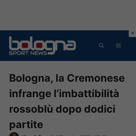
Vai
al
MENU
contenuto
Bologna, la Cremonese
infrange l’imbattibilità
rossoblù dopo dodici
partite