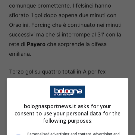
comunque promettente. I felsinei hanno
sfiorato il gol dopo appena due minuti con
Orsolini. Forcing che è continuato nei minuti
successivi ma che si interrompe al 31′ con la
rete di
Payero
che sorprende la difesa
emiliana.
Terzo gol su quattro totali in A per l’ex
Udinese contro il Bologna che si conferma
ancora una volta come bestia nera dei
rossoblù. La Cremonese continua a pressare
bolognasportnews.it asks for your
e pochi minuti dopo
Vardy
non sbaglia e sigla
consent to use your personal data for the
il due a zero, l’ex Leicester si conferma
following purposes:
ancora uomo da big match dopo le reti
Personalised advertising and content, advertising and