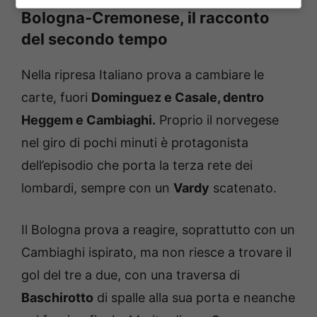
Bologna-Cremonese, il racconto
del secondo tempo
Nella ripresa Italiano prova a cambiare le
carte, fuori
Dominguez e Casale, dentro
Heggem e Cambiaghi.
Proprio il norvegese
nel giro di pochi minuti è protagonista
dell’episodio che porta la terza rete dei
lombardi, sempre con un
Vardy
scatenato.
Il Bologna prova a reagire, soprattutto con un
Cambiaghi ispirato, ma non riesce a trovare il
gol del tre a due, con una traversa di
Baschirotto
di spalle alla sua porta e neanche