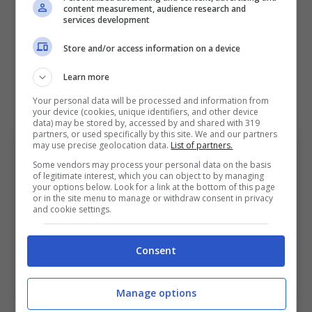
contro Atalanta e Juventus.
content measurement, audience research and
services development
Store and/or access information on a device
Il Bologna trova poi il gol due a uno a fine del
primo tempo, grazie al rigore di Orsolini, a
Learn more
causa del fallo di mano di Orsolini.
Your personal data will be processed and information from
your device (cookies, unique identifiers, and other device
data) may be stored by, accessed by and shared with 319
partners, or used specifically by this site. We and our partners
may use precise geolocation data.
List of partners.
Some vendors may process your personal data on the basis
of legitimate interest, which you can object to by managing
your options below. Look for a link at the bottom of this page
or in the site menu to manage or withdraw consent in privacy
and cookie settings.
Consent
Bologna-Cremonese, cinque minuti shock per i
rossoblù nel primo tempo. Bolognasportnews
(Foto di
Manage options
Alessandro Sabattini/Getty Images Via One Football)