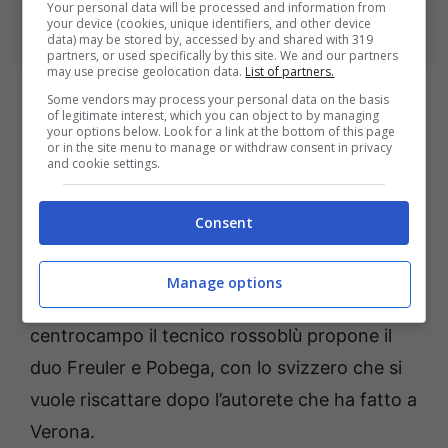
Bologna-Fiorentina, le scelte dal primo minuto dei due
Your personal data will be processed and information from
your device (cookies, unique identifiers, and other device
club BolognaSportNews (Photo by Alessandro
data) may be stored by, accessed by and shared with 319
Sabattini/Getty Images Via OneFootball)
partners, or used specifically by this site. We and our partners
may use precise geolocation data.
List of partners.
Le scelte di Italiano per la sfida in
Some vendors may process your personal data on the basis
of legitimate interest, which you can object to by managing
casa
your options below. Look for a link at the bottom of this page
or in the site menu to manage or withdraw consent in privacy
and cookie settings.
Italiano
ha deciso di schierare il suo classico
4-2-3-1. In porta Ravaglia che difenderà i pali
Consent
con la coppia
Heggem e Vitik
davanti a lui,
sulle fasce ci sono
Holm
e Miranda
, tra i
Manage options
terzini più in forma del campionato italiano. A
centrocampo il tecnico rossoblù propone il
duo Freuler e Pobega, con lo svizzero che si
vuole riscattare dopo l’autorete che ha fatto a
Verona.