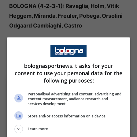
BOLOGNA (4‑2‑3‑1): Ravaglia, Holm, Vitik
Heggem, Miranda, Freuler, Pobega, Orsolini
Odgaard Cambiaghi, Castro
FIORENTINA (4-3-2-1): De Gea; Dodò,
Comuzzo, Pongracic, Gosens; Mandragora,
Fagioli, Ndour; Parisi, Gudmundsson; Piccoli
bolognasportnews.it asks for your
consent to use your personal data for the
following purposes:
Personalised advertising and content, advertising and
content measurement, audience research and
services development
Store and/or access information on a device
Learn more