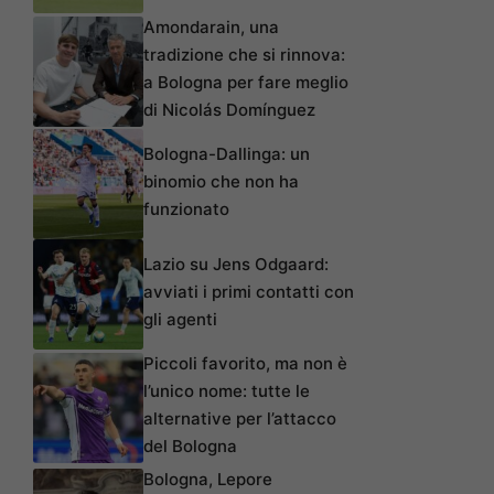
Amondarain, una
tradizione che si rinnova:
a Bologna per fare meglio
di Nicolás Domínguez
Bologna-Dallinga: un
binomio che non ha
funzionato
Lazio su Jens Odgaard:
avviati i primi contatti con
gli agenti
Piccoli favorito, ma non è
l’unico nome: tutte le
alternative per l’attacco
del Bologna
Bologna, Lepore