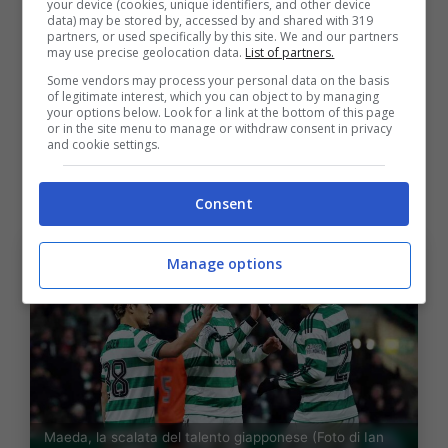
your device (cookies, unique identifiers, and other device
data) may be stored by, accessed by and shared with 319
Nel gennaio del 2022 c’è l’acquisto da parte
partners, or used specifically by this site. We and our partners
may use precise geolocation data.
List of partners.
del Celtic,
club
sempre attento al mercato
Some vendors may process your personal data on the basis
giapponese e un anno dopo al Mondiale del
of legitimate interest, which you can object to by managing
your options below. Look for a link at the bottom of this page
2022 è uno dei protagonista dell’ottima
or in the site menu to manage or withdraw consent in privacy
and cookie settings.
spedizione nipponica che hanno eliminato dai
gironi la Germania di Flick.
Consent
Manage options
Maeda, la scalata del talento giapponese (Foto di Ian