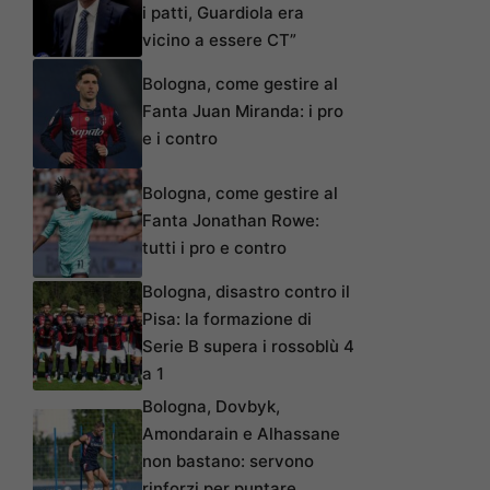
i patti, Guardiola era
vicino a essere CT”
Bologna, come gestire al
Fanta Juan Miranda: i pro
e i contro
Bologna, come gestire al
Fanta Jonathan Rowe:
tutti i pro e contro
Bologna, disastro contro il
Pisa: la formazione di
Serie B supera i rossoblù 4
a 1
Bologna, Dovbyk,
Amondarain e Alhassane
non bastano: servono
rinforzi per puntare