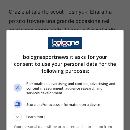
Grazie al talento scout Toshiyuki Ehara ha
potuto trovare una grande occasione nel
calcio che conta della J League 2 e poi nella
serie superiore con la squadra dei
Matsumoto
Yamaga.
Arriva poi la chiamata nel 2019 del
bolognasportnews.it asks for your
Maritimo, club della Liga portoghese e dopo
consent to use your personal data for the
un anno di apprendistato, ritorna in patria al
following purposes:
Yokohama Marinos.
Personalised advertising and content, advertising and
content measurement, audience research and
services development
In patria diventa un idolo per la sua imitazione
al celebre supereroe dei
manga
giapponesi
Store and/or access information on a device
Anpanman
, che presenta due zigomi rosa e
Learn more
molto sporgenti.
Your personal data will be processed and information from