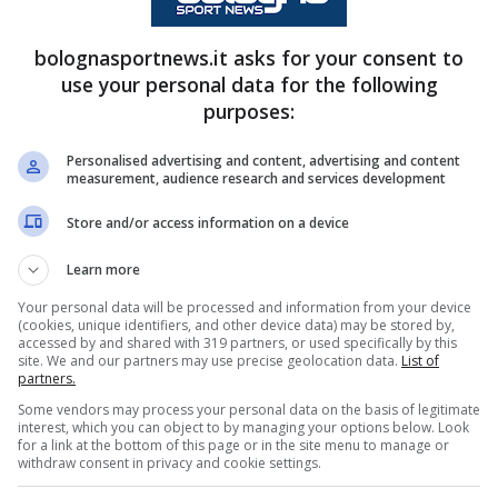
bolognasportnews.it asks for your consent to
use your personal data for the following
difensivo
purposes:
Personalised advertising and content, advertising and content
taliano aveva richiesto urgentemente un
measurement, audience research and services development
accontentato nel minor tempo possibile,
Store and/or access information on a device
gentino Juan Pablo Freytes
. La linea difensiva
Learn more
onente che fin qui ha già collezionato 40
Your personal data will be processed and information from your device
onato, coppa nazionale ed Europa League.
(cookies, unique identifiers, and other device data) may be stored by,
accessed by and shared with 319 partners, or used specifically by this
site. We and our partners may use precise geolocation data.
List of
iosamente dai dirigenti rossoblù, che hanno
partners.
ttori del Dall’Ara
proprio nel match europeo tra
Some vendors may process your personal data on the basis of legitimate
interest, which you can object to by managing your options below. Look
 centrale classe 2005
era nel mirino anche di
for a link at the bottom of this page or in the site menu to manage or
withdraw consent in privacy and cookie settings.
a Premier. Con la maglia rossoblù Helland