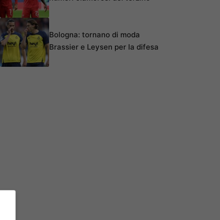
Bologna: tornano di moda
Brassier e Leysen per la difesa