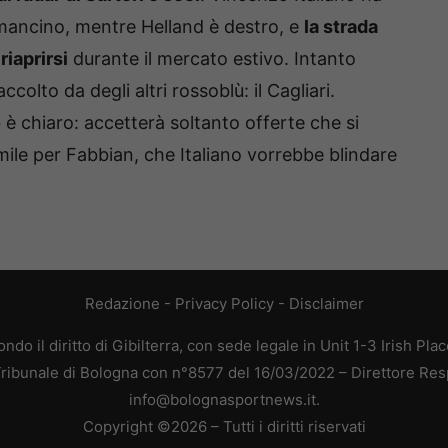
 mancino, mentre Helland è destro, e
la strada
iaprirsi
durante il mercato estivo. Intanto
olto da degli altri rossoblù: il Cagliari.
è chiaro: accetterà soltanto offerte che si
imile per Fabbian, che Italiano vorrebbe blindare
Redazione
-
Privacy Policy
-
Disclaimer
do il diritto di Gibilterra, con sede legale in Unit 1-3 Irish Pla
 Tribunale di Bologna con n°8577 del 16/03/2022 – Direttore Res
info@bolognasportnews.it.
Copyright ©2026 – Tutti i diritti riservati