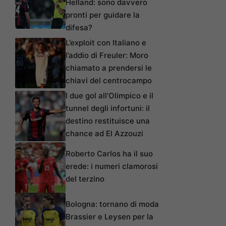
Helland: sono davvero
pronti per guidare la
difesa?
L’exploit con Italiano e
l’addio di Freuler: Moro
chiamato a prendersi le
chiavi del centrocampo
I due gol all’Olimpico e il
tunnel degli infortuni: il
destino restituisce una
chance ad El Azzouzi
Roberto Carlos ha il suo
erede: i numeri clamorosi
del terzino
Bologna: tornano di moda
Brassier e Leysen per la