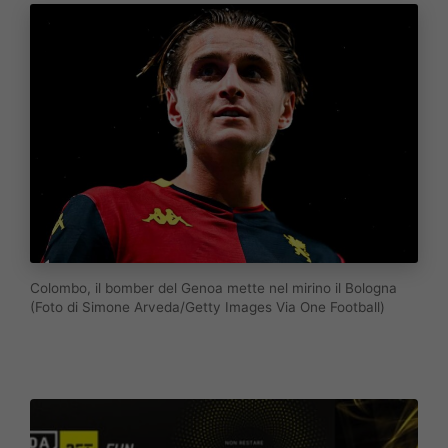
Colombo, il bomber del Genoa mette nel mirino il Bologna
(Foto di Simone Arveda/Getty Images Via One Football)