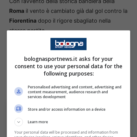
Con l’avvento della storica bandiera della
Roma
il vento è cambiato già dal gol contro la
Fiorentina
dopo il rigore sbagliato nella
stessa partita.
L’obiettivo del giocatore è quello di arrivare in
doppia cifra e di entrare nel giro della
bolognasportnews.it asks for your
consent to use your personal data for the
Nazionale.
following purposes:
Il
Bologna
deve stare attento in particolar
modo su di lui nel match di Marassi.
Personalised advertising and content, advertising and
content measurement, audience research and
services development
Store and/or access information on a device
Learn more
Your personal data will be processed and information from