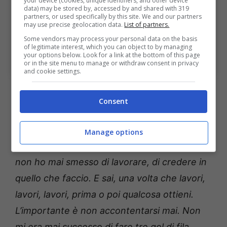
your device (cookies, unique identifiers, and other device
data) may be stored by, accessed by and shared with 319
partners, or used specifically by this site. We and our partners
may use precise geolocation data.
List of partners.
Some vendors may process your personal data on the basis
La rinascita di Colombo con De Rossi.
of legitimate interest, which you can object to by managing
Bolognasportnews (Foto di Simone Arveda/Getty
your options below. Look for a link at the bottom of this page
Images Via One Football)
or in the site menu to manage or withdraw consent in privacy
and cookie settings.
Colombo, le dichiarazioni dell’ex
Consent
Milan
Il bomber del
Genoa
ha parlato di recente sul
Manage options
suo ottimo stato di forma: “
Vi dico la verità, io
non ho mai smesso di lavorare, di credere in
quello che faccio. E sai, una volta che lavori,
lavori, lavori, prima o poi qualcosa ottieni.
L’importante è non accontentarsi mai. Non
mi era mai successo di fare tre gol di fila.