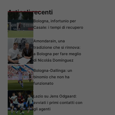
Articoli recenti
Bologna, infortunio per
Casale: i tempi di recupero
Amondarain, una
tradizione che si rinnova:
a Bologna per fare meglio
di Nicolás Domínguez
Bologna-Dallinga: un
binomio che non ha
funzionato
Lazio su Jens Odgaard:
avviati i primi contatti con
gli agenti