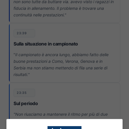
non sono tutte da buttare via. avevo visto i ragazzi in
fiducia in allenamento. Il problema è trovare una
continuità nelle prestazioni."
23:39
Sulla situazione in campionato
"
Il campionato è ancora lungo, abbiamo fatto delle
buone prestazioni a Como, Verona, Genova e in
Serbia ma non stiamo mettendo di fila una serie di
risultati."
23:35
Sul periodo
"Non riusciamo a mantenere il ritmo per più di due
partite. Stiamo affrontando squadre molto più forti di
noi, stiamo alternando periodi in cui sembriamo in