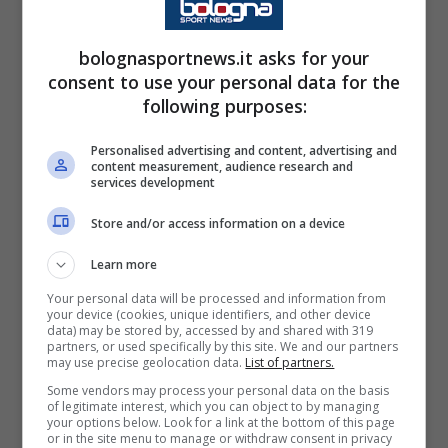
dominio ad altri in cui non riusciamo a fare quella
prestazione che ti permette di uscire bene da queste
bolognasportnews.it asks for your
gare. L'avevamo preparata per avere il pallino ma non
consent to use your personal data for the
è andata bene. Dobbiamo cercare di tutelare l'affetto
following purposes:
della nostra gente, stiamo facendo degli errori che
stanno mettendo in serio pericolo l'amore dei nostri
Personalised advertising and content, advertising and
tifosi. Questa è la prima cosa che dirò alla squadra,
content measurement, audience research and
perché stiamo scherzando con il fuoco
."
services development
Store and/or access information on a device
Dopo il match contro il Maccabi Tel Aviv
, il
Learn more
Bologna
ritorna in campo contro
il Milan
. Un
Your personal data will be processed and information from
match molto importante tra due delle
your device (cookies, unique identifiers, and other device
data) may be stored by, accessed by and shared with 319
squadre più forti di tutta la Serie A e due
partners, or used specifically by this site. We and our partners
may use precise geolocation data.
List of partners.
squadre che nel recente passato si sono date
Some vendors may process your personal data on the basis
battaglia più volte con tanti gol.
of legitimate interest, which you can object to by managing
your options below. Look for a link at the bottom of this page
or in the site menu to manage or withdraw consent in privacy