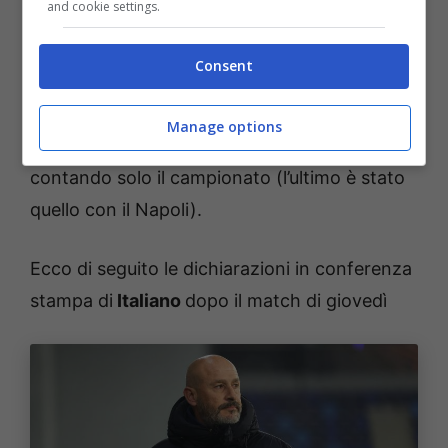
and cookie settings.
Alla fine a vincere sono stati i rossoneri con
una prestazione ampiamente superiore
Consent
rispetto agli avversari. I felsinei si confermano
in totale crisi di risultati, il successo allo stadio
Manage options
Dall’Ara manca da due mesi e da quasi tre
contando solo il campionato (l’ultimo è stato
quello con il Napoli).
Ecco di seguito le dichiarazioni in conferenza
stampa di
Italiano
dopo il match di giovedì