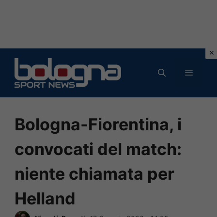
Vai
al
MENU
contenuto
Bologna-Fiorentina, i
convocati del match:
niente chiamata per
Helland