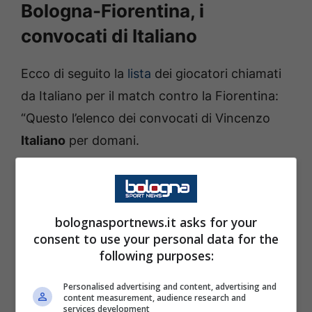
Bologna-Fiorentina, i
convocati di Italiano
Ecco di seguito la
lista
dei giocatori chiamati
da Italiano per il match contro la Fiorentina:
“Questo l’elenco dei convocati di Vincenzo
Italiano
per domani.
Portieri: Pessina, Ravaglia, Skorupski.
bolognasportnews.it asks for your
Difensori: Casale, De Silvestri, Heggem,
consent to use your personal data for the
Holm, Lykogiannis, Miranda, Vitik, Zortea.
following purposes:
Centrocampisti: Fabbian, Ferguson, Freuler,
Personalised advertising and content, advertising and
content measurement, audience research and
Moro, Pobega, Sulemana.
services development