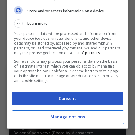
Store and/or access information on a device
Attaccanti: Cambiaghi, Castro, Dallinga,
Learn more
Dominguez, Immobile, Odgaard, Orsolini,
Your personal data will be processed and information from
Rowe”.
your device (cookies, unique identifiers, and other device
data) may be stored by, accessed by and shared with 319
partners, or used specifically by this site. We and our partners
may use precise geolocation data.
List of partners.
Some vendors may process your personal data on the basis
of legitimate interest, which you can object to by managing
your options below. Look for a link at the bottom of this page
or in the site menu to manage or withdraw consent in privacy
and cookie settings.
Consent
Manage options
Bologna-Fiorentina, i convocati di Italiano.
BolognaSportNews (Photo by Alessandro