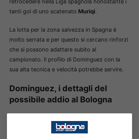
retrocedere nella Liga spagnola nonostante i
tanti gol di uno scatenato
Muriqi
.
La lotta per la zona salvezza in Spagna è
molto serrata e per questo si cercano rinforzi
che si possono adattare subito al
campionato. Il profilo di Dominguez con la
sua alta tecnica e velocità potrebbe servire.
Dominguez, i dettagli del
possibile addio al Bologna
Secondo la ricostruzione di Di Marzio,
Dominguez
avrebbe detto di sì al
Mallorca
.
Ora la palla passa al club rossoblù che si