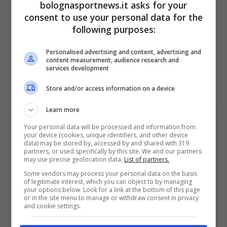
bolognasportnews.it asks for your
dovrà accordare con gli spagnoli.
consent to use your personal data for the
following purposes:
Per il
Bologna
si potrebbe trattare di una
Personalised advertising and content, advertising and
nuova cessione dopo quella di Fabbian alla
content measurement, audience research and
services development
Fiorentina
e il sempre più possibile addio di
Store and/or access information on a device
Sulemana
al
Cagliari
.
Learn more
Your personal data will be processed and information from
your device (cookies, unique identifiers, and other device
data) may be stored by, accessed by and shared with 319
partners, or used specifically by this site. We and our partners
may use precise geolocation data.
List of partners.
Some vendors may process your personal data on the basis
of legitimate interest, which you can object to by managing
your options below. Look for a link at the bottom of this page
or in the site menu to manage or withdraw consent in privacy
and cookie settings.
Dominguez, i dettagli del possibile addio al Bologna