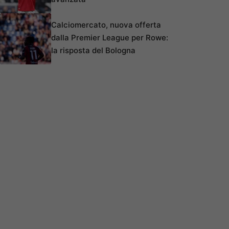
Calciomercato, nuova offerta
dalla Premier League per Rowe:
la risposta del Bologna