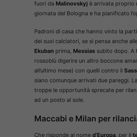
fuori da
Malinovskyj
è arrivata proprio 
giornata del Bologna e ha pianificato l
Padroni di casa che hanno vinto la parti
dei suoi calciatori, se si pensa anche al
Ekuban
prima,
Messias
subito dopo. A f
rossoblù digerire un altro boccone amar
all’ultimo mese) con quelli contro il
Sassu
siano comunque arrivati due pareggi. 
troppe le opportunità sprecate per rilan
ad un posto al sole.
Maccabi e Milan per rilanci
Che risponde al nome
d’Europa,
per il
t