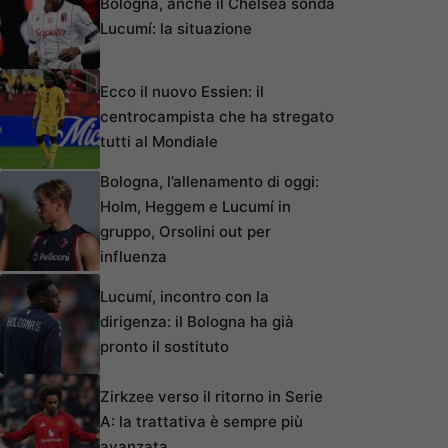
Bologna, anche il Chelsea sonda
Lucumí: la situazione
Ecco il nuovo Essien: il
centrocampista che ha stregato
tutti al Mondiale
Bologna, l’allenamento di oggi:
Holm, Heggem e Lucumí in
gruppo, Orsolini out per
influenza
Lucumí, incontro con la
dirigenza: il Bologna ha già
pronto il sostituto
Zirkzee verso il ritorno in Serie
A: la trattativa è sempre più
avanzata