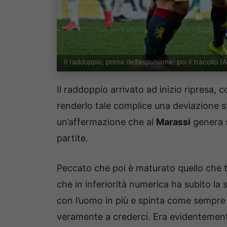
Il raddoppio, prima dell’espulsione: poi il tracoll
Il raddoppio arrivato ad inizio ripresa, 
renderlo tale complice una deviazione 
un’affermazione che al
Marassi
genera s
partite.
Peccato che poi è maturato quello che t
che in inferiorità numerica ha subito la
con l’uomo in più e spinta come sempre 
veramente a crederci. Era evidentement