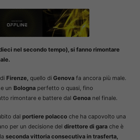
n dieci nel secondo tempo), si fanno rimontare
nale.
 di
Firenze,
quello di
Genova
fa ancora più male.
he un
Bologna
perfetto o quasi, fino
atto rimontare e battere dal
Genoa
nel finale.
ubito dal
portiere polacco
che ha capovolto una
mano per un decisione del
direttore di gara
che è
 la
seconda vittoria consecutiva in trasferta,