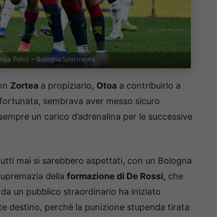
o (Ansa Foto) – BolognaSportnews
con
Zortea
a propiziarlo,
Otoa
a contribuirlo a
sfortunata, sembrava aver messo sicuro
empre un carico d’adrenalina per le successive
utti mai si sarebbero aspettati, con un Bologna
 supremazia della
formazione di De Rossi,
che
da un pubblico straordinario ha iniziato
e destino, perchè la punizione stupenda tirata