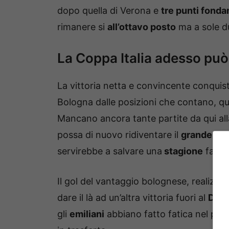
dopo quella di Verona e
tre punti fonda
rimanere si
all’ottavo posto
ma a sole 
La Coppa Italia adesso può 
La vittoria netta e convincente conquis
Bologna dalle posizioni che contano, q
Mancano ancora tante partite da qui all
possa di nuovo ridiventare il
grande obi
servirebbe a salvare una
stagione
fatta 
Il gol del vantaggio bolognese, realizza
dare il là ad un’altra vittoria fuori al
Dall’
gli
emiliani
abbiano fatto fatica nel prop