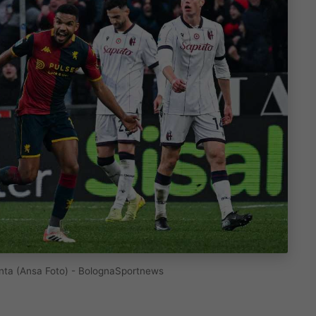
onta (Ansa Foto) - BolognaSportnews