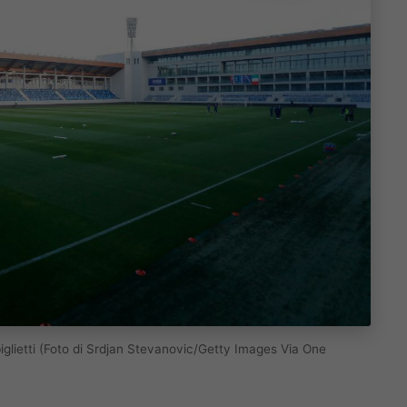
biglietti (Foto di Srdjan Stevanovic/Getty Images Via One