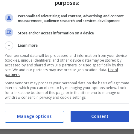
otali. Un misero bottino che ha visto il club
purposes:
ague ma l’obiettivo è quello di concludere al
Personalised advertising and content, advertising and content
measurement, audience research and services development
Store and/or access information on a device
l comunicato sui biglietti del
Learn more
Your personal data will be processed and information from your device
(cookies, unique identifiers, and other device data) may be stored by,
accessed by and shared with 319 partners, or used specifically by this
felsineo sul sito ufficiale per quanto riguarda
site. We and our partners may use precise geolocation data.
List of
partners.
i Tel Aviv comunica, in relazione a
Some vendors may process your personal data on the basis of legitimate
 della Fase Campionato di UEFA Europa League,
interest, which you can object to by managing your options below. Look
for a link at the bottom of this page or in the site menu to manage or
opola (SRB) giovedì 29/1 alle 21, che è aperta
withdraw consent in privacy and cookie settings.
Ospiti
al costo di 25€ online
qui
. Dati richiesti:
entità o passaporto). I biglietti verranno poi
Manage options
Consent