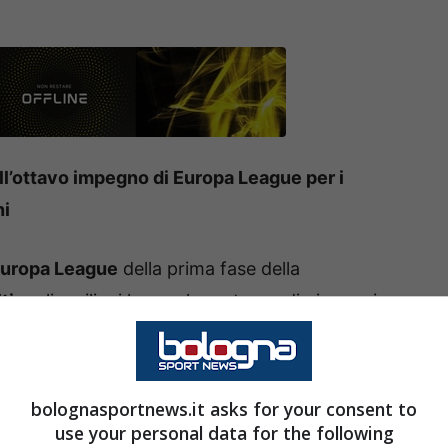
ll’ottavo impegno di Europa League per i
ni
uropa League
della prima fase della
tic
, gli emiliani hanno la certezza di giocare i
pur bassa di qualificarsi tra le prime otto che
di finale.
bolognasportnews.it asks for your consent to
rmazione del campionato israeliano che ha
use your personal data for the following