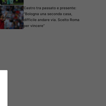
Castro tra passato e presente:
“Bologna una seconda casa,
difficile andare via. Scelto Roma
per vincere”