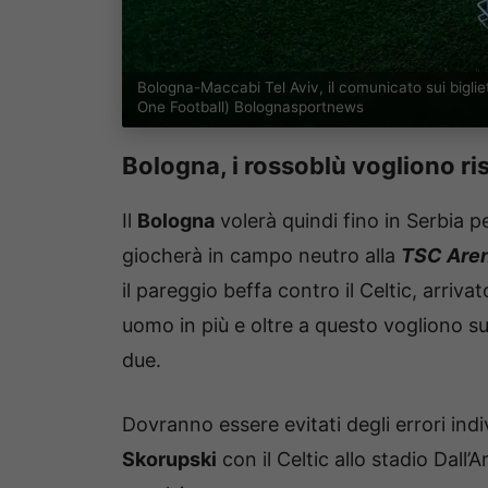
Bologna-Maccabi Tel Aviv, il comunicato sui bigli
One Football) Bolognasportnews
Bologna, i rossoblù vogliono ri
Il
Bologna
volerà quindi fino in Serbia pe
giocherà in campo neutro alla
TSC Aren
il pareggio beffa contro il Celtic, arriv
uomo in più e oltre a questo vogliono su
due.
Dovranno essere evitati degli errori indi
Skorupski
con il Celtic allo stadio Dall’