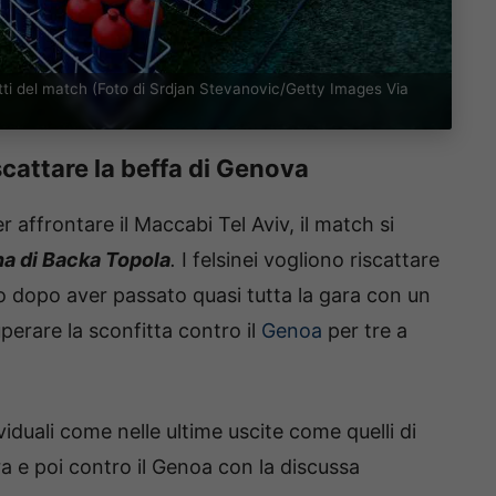
etti del match (Foto di Srdjan Stevanovic/Getty Images Via
scattare la beffa di Genova
r affrontare il Maccabi Tel Aviv, il match si
a di Backa Topola
.
I felsinei vogliono riscattare
ato dopo aver passato quasi tutta la gara con un
perare la sconfitta contro il
Genoa
per tre a
viduali come nelle ultime uscite come quelli di
Ara e poi contro il Genoa con la discussa