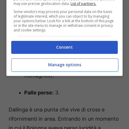
may use precise geolocation data.
List of partners.
ogni 2 minuti).
Some vendors may process your personal data on the basis
of legitimate interest, which you can object to by managing
your options below. Look for a link at the bottom of this page
Tiri totali:
0 (nessuna conclusione
or in the site menu to manage or withdraw consent in privacy
and cookie settings.
verso lo specchio di Motta).
Consent
Passaggi riusciti:
4 su 6 (67%).
Manage options
Duelli aerei vinti:
1 su 3 (sovrastato da
Romagnoli).
Palle perse:
3.
Dallinga è una punta che vive di cross e
rifornimenti in area. Entrando in un momento
in cui il Bologna aveva perso lucidità a