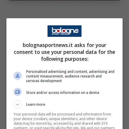
Entrato per dare una mano in attacco, i suoi
circa 20 minuti sono stati giocati
bolognasportnews.it asks for your
praticamente un fantasma. Poco presente,
consent to use your personal data for the
poco propositivo e soprattutto ha commesso
following purposes:
diversi errori. I dati testimoniamo
Personalised advertising and content, advertising and
perfettamente la scarsa qualità della
content measurement, audience research and
services development
prestazione da subentrato di Dallinga:
Store and/or access information on a device
Minuti giocati:
15 + recupero
Learn more
(subentrato al 75′).
Your personal data will be processed and information from
your device (cookies, unique identifiers, and other device
data) may be stored by, accessed by and shared with 319
Tocchi totali:
8 (media di un tocco
partners, or used specifically by this site. We and our partners