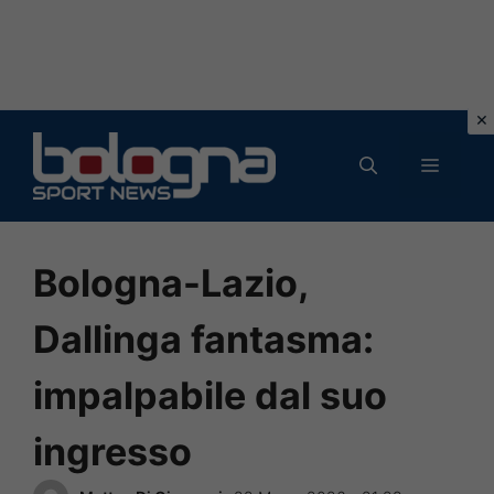
Vai
al
MENU
contenuto
Bologna-Lazio,
Dallinga fantasma:
impalpabile dal suo
ingresso