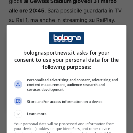
gioca
al Gewiss Stadium
giovedì 31 marzo
alle ore 20:45
. Sarà possibile guardarla in TV
su Rai 1, ma anche in streaming su RaiPlay.
bolognasportnews.it asks for your
consent to use your personal data for the
following purposes:
Personalised advertising and content, advertising and
content measurement, audience research and
services development
Bosnia-Italia dove vedere in tv e streaming il
match(Foto di Marco Luzzani/Getty Images Via One
Store and/or access information on a device
Football) Bolognasportnews
Learn more
Bosnia-Italia, le probabili
Your personal data will be processed and information from
formazioni
your device (cookies, unique identifiers, and other device