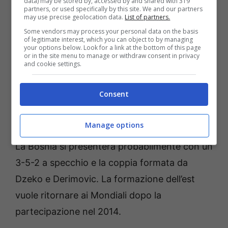
data) may be stored by, accessed by and shared with 319
partners, or used specifically by this site. We and our partners
may use precise geolocation data.
List of partners.
L’Italia di Gattuso si potrebbero presentare
Some vendors may process your personal data on the basis
con un 3-5-2 con D
onnarumma
in porta e
of legitimate interest, which you can object to by managing
your options below. Look for a link at the bottom of this page
con la difesa comandata dai soliti
Calafiori e
or in the site menu to manage or withdraw consent in privacy
and cookie settings.
Bastoni.
A centrocampo ci potrebbero essere
Locatelli, Barella e Tonali.
In avanti ci
Consent
saranno uasi sicuramente
Kean e Retegui
con
Pio Esposito che scalpita dalla panchina.
Manage options
La Bosnia si presenterà probabilmente con un
3-5-2 a specchio e la coppia formata da
Dzeko e Derimovic. La formazione dell’est
vuole ritornare ai Mondiali dopo la
partecipazione nel 2014.