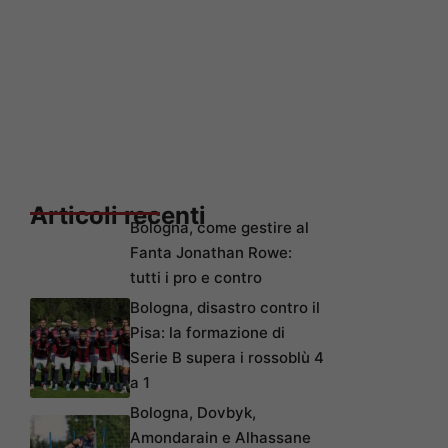
Articoli recenti
Bologna, come gestire al
Fanta Jonathan Rowe:
tutti i pro e contro
Bologna, disastro contro il
Pisa: la formazione di
Serie B supera i rossoblù 4
a 1
Bologna, Dovbyk,
Amondarain e Alhassane