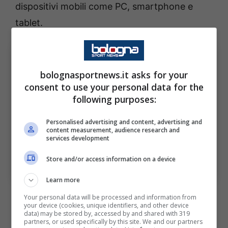
dispositivi mobili come PC, smartphone e
tablet.
bolognasportnews.it asks for your
consent to use your personal data for the
following purposes:
Personalised advertising and content, advertising and
content measurement, audience research and
services development
Serie A, Napoli-Bologna dove vedere in tv e streaming il
match (Foto di Francesco Pecoraro/Getty Images Via
Store and/or access information on a device
One Football) Bolognasportnews
Learn more
Your personal data will be processed and information from
your device (cookies, unique identifiers, and other device
Napoli-Bologna, le
data) may be stored by, accessed by and shared with 319
partners, or used specifically by this site. We and our partners