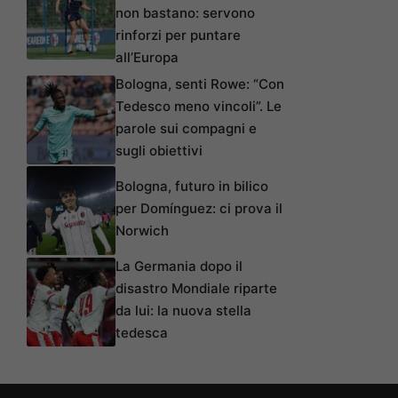
non bastano: servono
rinforzi per puntare
all’Europa
Bologna, senti Rowe: “Con
Tedesco meno vincoli”. Le
parole sui compagni e
sugli obiettivi
Bologna, futuro in bilico
per Domínguez: ci prova il
Norwich
La Germania dopo il
disastro Mondiale riparte
da lui: la nuova stella
tedesca