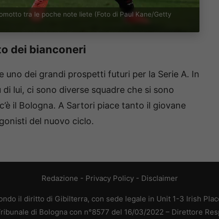
Comotto tra le poche note liete (Foto di Paul Kane/Getty
nto dei bianconeri
uno dei grandi prospetti futuri per la Serie A. In
u di lui, ci sono diverse squadre che si sono
a c’è il Bologna. A Sartori piace tanto il giovane
onisti del nuovo ciclo.
Redazione
-
Privacy Policy
-
Disclaimer
do il diritto di Gibilterra, con sede legale in Unit 1-3 Irish Pla
 Tribunale di Bologna con n°8577 del 16/03/2022 – Direttore Res