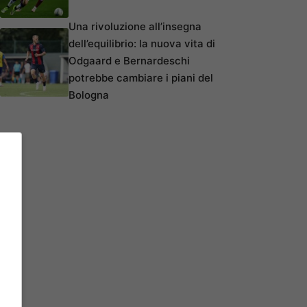
Una rivoluzione all’insegna
dell’equilibrio: la nuova vita di
Odgaard e Bernardeschi
potrebbe cambiare i piani del
Bologna