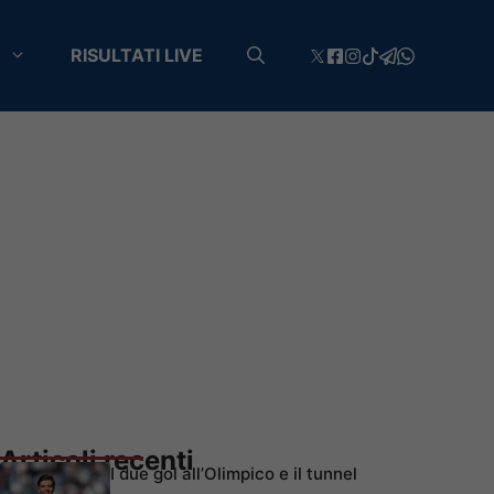
RISULTATI LIVE
Articoli recenti
I due gol all’Olimpico e il tunnel