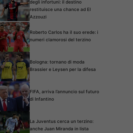
degli infortuni: il destino
restituisce una chance ad El
Azzouzi
Roberto Carlos ha il suo erede: i
numeri clamorosi del terzino
Bologna: tornano di moda
Brassier e Leysen per la difesa
FIFA, arriva l’annuncio sul futuro
di Infantino
La Juventus cerca un terzino:
anche Juan Miranda in lista