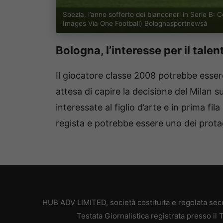
Spezia, l’anno sofferto dei bianconeri in Serie B: 
Images Via One Football) Bolognasportnewsà
Bologna, l’interesse per il tale
Il giocatore classe 2008 potrebbe essere 
attesa di capire la decisione del Milan s
interessate al figlio d’arte e in prima fil
regista e potrebbe essere uno dei protag
HUB ADV LIMITED, società costituita e regolata secon
Testata Giornalistica registrata presso il