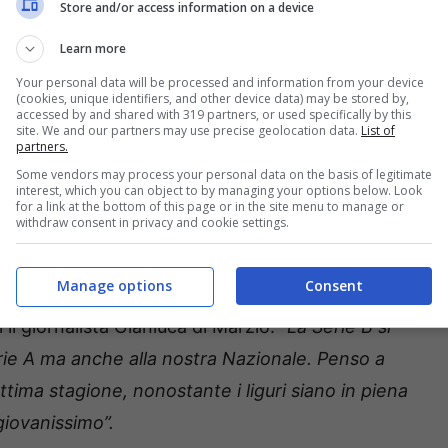
Store and/or access information on a device
Learn more
la delusione della passata stagione sembrava
Your personal data will be processed and information from your device
(cookies, unique identifiers, and other device data) may be stored by,
orie della delusione contro la Cremonese e
accessed by and shared with 319 partners, or used specifically by this
site. We and our partners may use precise geolocation data.
List of
onisti ha influito.
partners.
Some vendors may process your personal data on the basis of legitimate
interest, which you can object to by managing your options below. Look
i è stato l’acquisto di
Comotto.
Il
for a link at the bottom of this page or in the site menu to manage or
withdraw consent in privacy and cookie settings.
tanto spazio nello scacchiere di Donadoni e ora
 trovare una salvezza disperata.
Manage options
Consent
 il giornalista Gianluca di Marzio: “
La Serie B si
erie A ma anche alla nostra Nazionale. Penso a
ima stagione, nonostante i liguri siano in piena
giovanissimo”.