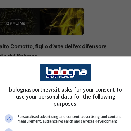
alto Comotto, figlio d’arte dell’ex difensore
cato del Bologna
pezia
. In dodici mesi si è capovolto il mondo per
re per la
Serie A
nella finalissima play-off contro
bolognasportnews.it asks for your consent to
re per non retrocedere. Un campionato molto
use your personal data for the following
bianconeri si salvarono all’ultimo nel match
purposes:
azione da parte di
Pio Esposito.
Personalised advertising and content, advertising and content
measurement, audience research and services development
i bianconeri in Serie B: Comotto