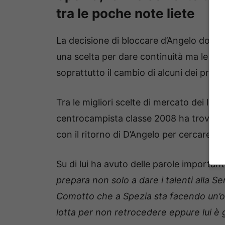
tra le poche note liete
La decisione di bloccare d’Angelo dopo 
una scelta per dare continuità ma le sc
soprattutto il cambio di alcuni dei protag
Tra le migliori scelte di mercato dei ligur
centrocampista classe 2008 ha trovato 
con il ritorno di D’Angelo per cercare di
Su di lui ha avuto delle parole importanti
prepara non solo a dare i talenti alla S
Comotto che a Spezia sta facendo un’ott
lotta per non retrocedere eppure lui è 